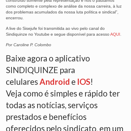
construído somente pela representação e nós o pautamos
como completo e complexo de análise da nossa carreira, à luz
OFICIAIS DE JUSTIÇA
dos problemas acumulados da nossa luta política e sindical”,
encerrou.
SAÚDE
A live do Sisejufe foi transmitida ao vivo pelo canal do
Sindiquinze no Youtube e segue disponível para acesso
SOLIDARIEDADE
AQUI
.
Por Caroline P. Colombo
TÉCNICOS JUDICIÁRIOS
Baixe agora o aplicativo
TECNOLOGIA DA INFORMAÇÃO
SINDIQUINZE para
celulares
Android
e
IOS
!
Veja como é simples e rápido ter
todas as notícias, serviços
prestados e benefícios
oferecidos pelo sindicato, em um