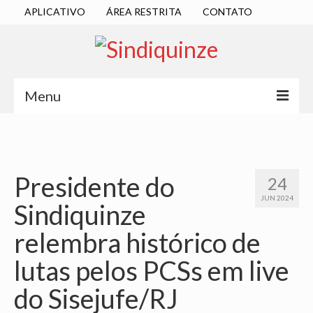
APLICATIVO
ÁREA RESTRITA
CONTATO
Menu
INÍCIO
SINDICATO
Presidente do
24
DIRETORIA EXECUTIVA
JUN 2024
Sindiquinze
ESTATUTO
relembra histórico de
ATAS
lutas pelos PCSs em live
LOCALIZAÇÃO
do Sisejufe/RJ
QUEM SOMOS