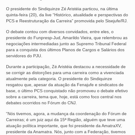
O presidente do Sindiquinze Zé Aristéia particou, na última
NOSSA HISTÓRIA
quinta-feira (20), da live “Histórico, atualidade e perspectivas do
PCS e Reestruturação da Carreira” promovida pelo Sisejufe/RJ.
SUBSEDES
O debate contou com diversos convidados, entre eles, o
ARAÇATUBA
presidente do Funpresp-Jud, Amarildo Vieira, que relembrou as
negociações intermediadas junto ao Supremo Tribunal Federal
BAURU
para a conquista dos últimos Planos de Cargos e Salários dos
servidores do PJU.
PRESIDENTE PRUDENTE
Durante a participação, Zé Aristéia destacou a necessidade de
RIBEIRÃO PRETO
se corrigir as distorções para uma carreira como a vivenciada
atualmente pela categoria. O presidente do Sindiquinze
SÃO JOSÉ DOS CAMPOS
resgatou que, apesar da atuação da Fenajufe e sindicatos de
base, o último PCS conquistado não promoveu o debate efetivo
SÃO JOSÉ DO RIO PRETO
sobre a carreira, tema que, hoje, está como foco central nos
debates ocorridos no Fórum do CNJ.
SOROCABA
“Nós tivemos, agora, a mudança da coordenação do Fórum de
Carreiras; é um juiz aqui da 15ª Região, alguém que teve uma
NOTÍCIAS
atuação política importante, que foi presidente da AmatraXV,
presidente da Anamatra. Nós, junto com a Federação, tivemos
BOLETIM