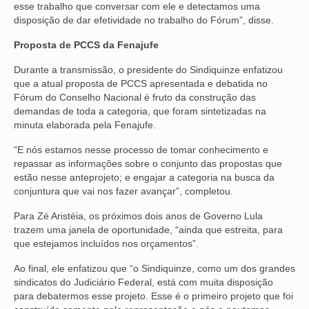
esse trabalho que conversar com ele e detectamos uma
disposição de dar efetividade no trabalho do Fórum”, disse.
VÍDEOS
Proposta de PCCS da Fenajufe
CONVÊNIOS
Durante a transmissão, o presidente do Sindiquinze enfatizou
SINDICALIZE-SE
que a atual proposta de PCCS apresentada e debatida no
Fórum do Conselho Nacional é fruto da construção das
JURÍDICO
demandas de toda a categoria, que foram sintetizadas na
minuta elaborada pela Fenajufe.
NÚCLEOS
“E nós estamos nesse processo de tomar conhecimento e
repassar as informações sobre o conjunto das propostas que
APOSENTADOS
estão nesse anteprojeto; e engajar a categoria na busca da
conjuntura que vai nos fazer avançar”, completou.
AGENTES DE POLÍCIA JUDICIAL
Para Zé Aristéia, os próximos dois anos de Governo Lula
ANALISTAS JUDICIÁRIOS
trazem uma janela de oportunidade, “ainda que estreita, para
que estejamos incluídos nos orçamentos”.
ACESSIBILIDADE E INCLUSÃO
Ao final, ele enfatizou que “o Sindiquinze, como um dos grandes
LGBTQIA+
sindicatos do Judiciário Federal, está com muita disposição
para debatermos esse projeto. Esse é o primeiro projeto que foi
MULHERES