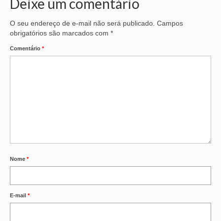
Deixe um comentário
OFICIAIS DE JUSTIÇA
O seu endereço de e-mail não será publicado.
Campos
obrigatórios são marcados com
*
SAÚDE
Comentário
*
SOLIDARIEDADE
TÉCNICOS JUDICIÁRIOS
TECNOLOGIA DA INFORMAÇÃO
Nome
*
E-mail
*