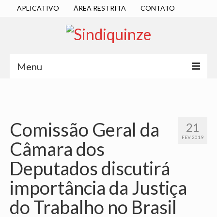
APLICATIVO
ÁREA RESTRITA
CONTATO
Menu
INÍCIO
SINDICATO
Comissão Geral da
21
DIRETORIA EXECUTIVA
FEV 2019
Câmara dos
ESTATUTO
Deputados discutirá
ATAS
importância da Justiça
LOCALIZAÇÃO
do Trabalho no Brasil
QUEM SOMOS