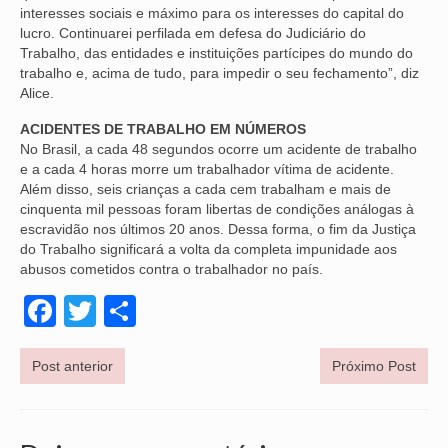
interesses sociais e máximo para os interesses do capital do
VÍDEOS
lucro. Continuarei perfilada em defesa do Judiciário do
Trabalho, das entidades e instituições partícipes do mundo do
trabalho e, acima de tudo, para impedir o seu fechamento”, diz
CONVÊNIOS
Alice.
SINDICALIZE-SE
ACIDENTES DE TRABALHO EM NÚMEROS
No Brasil, a cada 48 segundos ocorre um acidente de trabalho
JURÍDICO
e a cada 4 horas morre um trabalhador vítima de acidente.
Além disso, seis crianças a cada cem trabalham e mais de
NÚCLEOS
cinquenta mil pessoas foram libertas de condições análogas à
escravidão nos últimos 20 anos. Dessa forma, o fim da Justiça
APOSENTADOS
do Trabalho significará a volta da completa impunidade aos
abusos cometidos contra o trabalhador no país.
AGENTES DE POLÍCIA JUDICIAL
Facebook
Twitter
Share
ANALISTAS JUDICIÁRIOS
ACESSIBILIDADE E INCLUSÃO
Post anterior
Próximo Post
LGBTQIA+
MULHERES