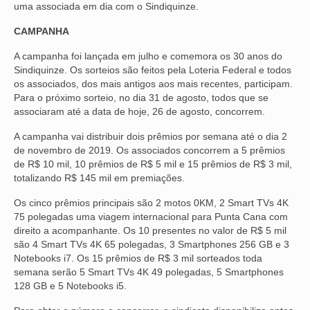
uma associada em dia com o Sindiquinze.
OFICIAIS DE JUSTIÇA
CAMPANHA
SAÚDE
A campanha foi lançada em julho e comemora os 30 anos do
Sindiquinze. Os sorteios são feitos pela Loteria Federal e todos
SOLIDARIEDADE
os associados, dos mais antigos aos mais recentes, participam.
Para o próximo sorteio, no dia 31 de agosto, todos que se
TÉCNICOS JUDICIÁRIOS
associaram até a data de hoje, 26 de agosto, concorrem.
A campanha vai distribuir dois prêmios por semana até o dia 2
TECNOLOGIA DA INFORMAÇÃO
de novembro de 2019. Os associados concorrem a 5 prêmios
de R$ 10 mil, 10 prêmios de R$ 5 mil e 15 prêmios de R$ 3 mil,
totalizando R$ 145 mil em premiações.
Os cinco prêmios principais são 2 motos 0KM, 2 Smart TVs 4K
75 polegadas uma viagem internacional para Punta Cana com
direito a acompanhante. Os 10 presentes no valor de R$ 5 mil
são 4 Smart TVs 4K 65 polegadas, 3 Smartphones 256 GB e 3
Notebooks i7. Os 15 prêmios de R$ 3 mil sorteados toda
semana serão 5 Smart TVs 4K 49 polegadas, 5 Smartphones
128 GB e 5 Notebooks i5.