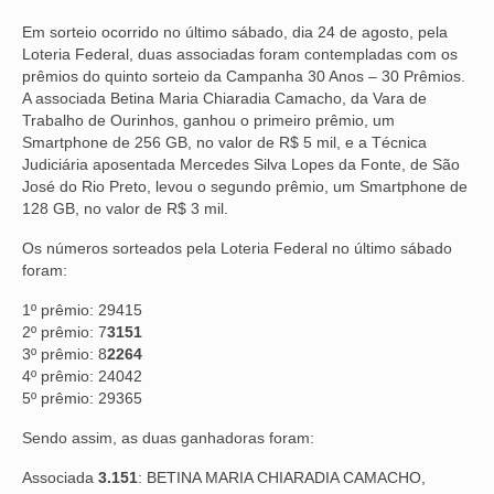
Em sorteio ocorrido no último sábado, dia 24 de agosto, pela
NOSSA HISTÓRIA
Loteria Federal, duas associadas foram contempladas com os
prêmios do quinto sorteio da Campanha 30 Anos – 30 Prêmios.
SUBSEDES
A associada Betina Maria Chiaradia Camacho, da Vara de
Trabalho de Ourinhos, ganhou o primeiro prêmio, um
ARAÇATUBA
Smartphone de 256 GB, no valor de R$ 5 mil, e a Técnica
Judiciária aposentada Mercedes Silva Lopes da Fonte, de São
BAURU
José do Rio Preto, levou o segundo prêmio, um Smartphone de
128 GB, no valor de R$ 3 mil.
PRESIDENTE PRUDENTE
Os números sorteados pela Loteria Federal no último sábado
RIBEIRÃO PRETO
foram:
SÃO JOSÉ DOS CAMPOS
1º prêmio: 29415
2º prêmio: 7
3151
SÃO JOSÉ DO RIO PRETO
3º prêmio: 8
2264
4º prêmio: 24042
SOROCABA
5º prêmio: 29365
Sendo assim, as duas ganhadoras foram:
NOTÍCIAS
Associada
3.151
: BETINA MARIA CHIARADIA CAMACHO,
BOLETIM