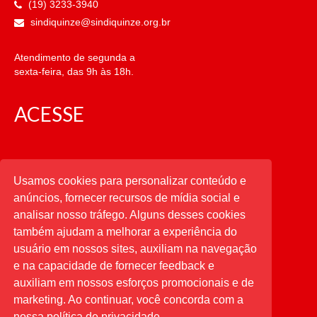
(19) 3233-3940
sindiquinze@sindiquinze.org.br
Atendimento de segunda a
sexta-feira, das 9h às 18h.
ACESSE
CATEGORIAS
Usamos cookies para personalizar conteúdo e
anúncios, fornecer recursos de mídia social e
CATEGORIAS
analisar nosso tráfego. Alguns desses cookies
também ajudam a melhorar a experiência do
usuário em nossos sites, auxiliam na navegação
PESQUISAR
e na capacidade de fornecer feedback e
auxiliam em nossos esforços promocionais e de
Buscar
por:
marketing. Ao continuar, você concorda com a
nossa política de privacidade.