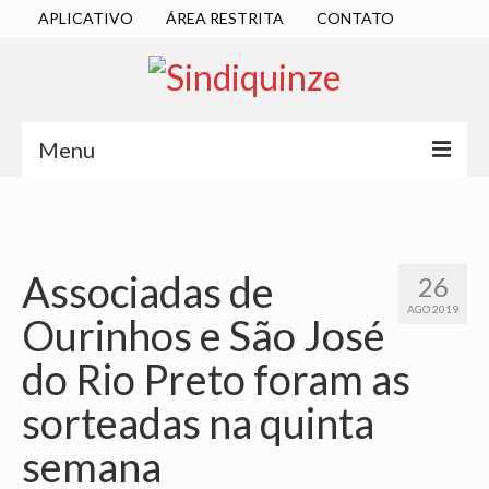
APLICATIVO
ÁREA RESTRITA
CONTATO
Menu
INÍCIO
SINDICATO
Associadas de
26
DIRETORIA EXECUTIVA
AGO 2019
Ourinhos e São José
ESTATUTO
do Rio Preto foram as
ATAS
sorteadas na quinta
LOCALIZAÇÃO
semana
QUEM SOMOS