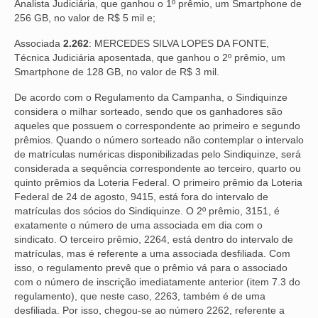
Analista Judiciária, que ganhou o 1º prêmio, um Smartphone de
256 GB, no valor de R$ 5 mil e;
VÍDEOS
Associada
2.262
: MERCEDES SILVA LOPES DA FONTE,
CONVÊNIOS
Técnica Judiciária aposentada, que ganhou o 2º prêmio, um
Smartphone de 128 GB, no valor de R$ 3 mil.
SINDICALIZE-SE
De acordo com o Regulamento da Campanha, o Sindiquinze
JURÍDICO
considera o milhar sorteado, sendo que os ganhadores são
aqueles que possuem o correspondente ao primeiro e segundo
NÚCLEOS
prêmios. Quando o número sorteado não contemplar o intervalo
de matrículas numéricas disponibilizadas pelo Sindiquinze, será
considerada a sequência correspondente ao terceiro, quarto ou
APOSENTADOS
quinto prêmios da Loteria Federal. O primeiro prêmio da Loteria
Federal de 24 de agosto, 9415, está fora do intervalo de
AGENTES DE POLÍCIA JUDICIAL
matrículas dos sócios do Sindiquinze. O 2º prêmio, 3151, é
exatamente o número de uma associada em dia com o
ANALISTAS JUDICIÁRIOS
sindicato. O terceiro prêmio, 2264, está dentro do intervalo de
matrículas, mas é referente a uma associada desfiliada. Com
ACESSIBILIDADE E INCLUSÃO
isso, o regulamento prevê que o prêmio vá para o associado
com o número de inscrição imediatamente anterior (item 7.3 do
LGBTQIA+
regulamento), que neste caso, 2263, também é de uma
desfiliada. Por isso, chegou-se ao número 2262, referente a
MULHERES