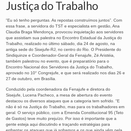
Justiça do Trabalho
NOSSA HISTÓRIA
“Eu só tenho perguntas. As repostas construímos juntos”. Com
SUBSEDES
essa frase, a servidora do TST e especialista em gestão, Ana
Claudia Braga Mendonça, provocou inquietação aos servidores
ARAÇATUBA
que assistiam sua palestra no Encontro Estadual da Justiça do
Trabalho, realizado no último sábado, dia 24 de agosto, na
BAURU
antiga sede do Sisejufe-RJ, no centro do Rio. O Presidente do
Sindiquinze e Coordenador-Geral da Fenajufe, Zé Aristéia,
PRESIDENTE PRUDENTE
também palestrou no evento, que é preparatório para o
Encontro Nacional dos Servidores da Justiça do Trabalho,
RIBEIRÃO PRETO
aprovado no 10° Congrejufe, e que será realizado nos dias 26 e
27 de outubro, em Brasília.
SÃO JOSÉ DOS CAMPOS
Conduzido pela coordenadora da Fenajufe e diretora do
SÃO JOSÉ DO RIO PRETO
Sisejufe, Lucena Pacheco, a mesa de abertura do evento
destacou os diversos ataques que a categoria tem sofrido. “E
SOROCABA
não é só na Justiça do Trabalho, mas para os trabalhadores em
geral. O serviço público, com a Emenda Constitucional 95 (Teto
NOTÍCIAS
de Gastos) teve muito prejuízo. Por isso é importante que a
gente esteja aqui discutindo e traçando estratégias para
BOLETIM
enfrentar os ataques que já sofremos e os que ainda vêm pela