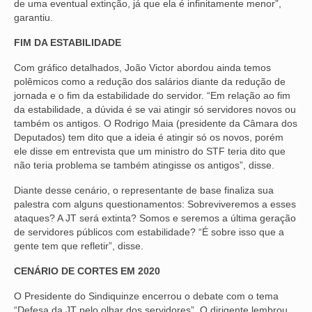
de uma eventual extinção, já que ela é infinitamente menor”,
garantiu.
FIM DA ESTABILIDADE
Com gráfico detalhados, João Victor abordou ainda temos
polêmicos como a redução dos salários diante da redução de
jornada e o fim da estabilidade do servidor. “Em relação ao fim
da estabilidade, a dúvida é se vai atingir só servidores novos ou
também os antigos. O Rodrigo Maia (presidente da Câmara dos
Deputados) tem dito que a ideia é atingir só os novos, porém
ele disse em entrevista que um ministro do STF teria dito que
não teria problema se também atingisse os antigos”, disse.
Diante desse cenário, o representante de base finaliza sua
palestra com alguns questionamentos: Sobreviveremos a esses
ataques? A JT será extinta? Somos e seremos a última geração
de servidores públicos com estabilidade? “É sobre isso que a
gente tem que refletir”, disse.
CENÁRIO DE CORTES EM 2020
O Presidente do Sindiquinze encerrou o debate com o tema
“Defesa da JT pelo olhar dos servidores”. O dirigente lembrou