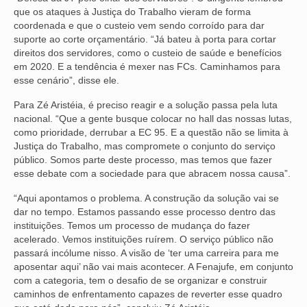
que os ataques à Justiça do Trabalho vieram de forma
coordenada e que o custeio vem sendo corroído para dar
suporte ao corte orçamentário. “Já bateu à porta para cortar
direitos dos servidores, como o custeio de saúde e benefícios
em 2020. E a tendência é mexer nas FCs. Caminhamos para
esse cenário”, disse ele.
Para Zé Aristéia, é preciso reagir e a solução passa pela luta
nacional. “Que a gente busque colocar no hall das nossas lutas,
como prioridade, derrubar a EC 95. E a questão não se limita à
Justiça do Trabalho, mas compromete o conjunto do serviço
público. Somos parte deste processo, mas temos que fazer
esse debate com a sociedade para que abracem nossa causa”.
“Aqui apontamos o problema. A construção da solução vai se
dar no tempo. Estamos passando esse processo dentro das
instituições. Temos um processo de mudança do fazer
acelerado. Vemos instituições ruírem. O serviço público não
passará incólume nisso. A visão de ‘ter uma carreira para me
aposentar aqui’ não vai mais acontecer. A Fenajufe, em conjunto
com a categoria, tem o desafio de se organizar e construir
caminhos de enfrentamento capazes de reverter esse quadro