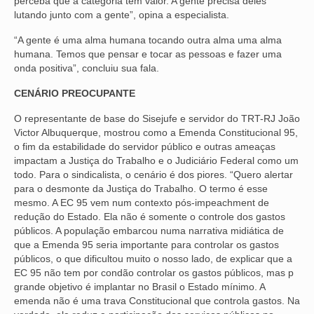
perceba que a categoria tem valor. A gente precisa deles
lutando junto com a gente”, opina a especialista.
“A gente é uma alma humana tocando outra alma uma alma
humana. Temos que pensar e tocar as pessoas e fazer uma
onda positiva”, concluiu sua fala.
CENÁRIO PREOCUPANTE
O representante de base do Sisejufe e servidor do TRT-RJ João
Victor Albuquerque, mostrou como a Emenda Constitucional 95,
o fim da estabilidade do servidor público e outras ameaças
impactam a Justiça do Trabalho e o Judiciário Federal como um
todo. Para o sindicalista, o cenário é dos piores. “Quero alertar
para o desmonte da Justiça do Trabalho. O termo é esse
mesmo. A EC 95 vem num contexto pós-impeachment de
redução do Estado. Ela não é somente o controle dos gastos
públicos. A população embarcou numa narrativa midiática de
que a Emenda 95 seria importante para controlar os gastos
públicos, o que dificultou muito o nosso lado, de explicar que a
EC 95 não tem por condão controlar os gastos públicos, mas p
grande objetivo é implantar no Brasil o Estado mínimo. A
emenda não é uma trava Constitucional que controla gastos. Na