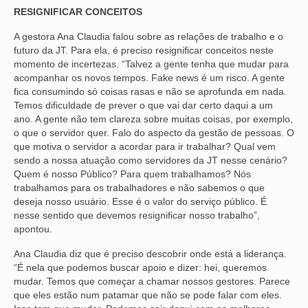
RESIGNIFICAR CONCEITOS
OFICIAIS DE JUSTIÇA
A gestora Ana Claudia falou sobre as relações de trabalho e o
futuro da JT. Para ela, é preciso resignificar conceitos neste
SAÚDE
momento de incertezas. “Talvez a gente tenha que mudar para
acompanhar os novos tempos. Fake news é um risco. A gente
SOLIDARIEDADE
fica consumindo só coisas rasas e não se aprofunda em nada.
Temos dificuldade de prever o que vai dar certo daqui a um
TÉCNICOS JUDICIÁRIOS
ano. A gente não tem clareza sobre muitas coisas, por exemplo,
o que o servidor quer. Falo do aspecto da gestão de pessoas. O
TECNOLOGIA DA INFORMAÇÃO
que motiva o servidor a acordar para ir trabalhar? Qual vem
sendo a nossa atuação como servidores da JT nesse cenário?
Quem é nosso Público? Para quem trabalhamos? Nós
trabalhamos para os trabalhadores e não sabemos o que
deseja nosso usuário. Esse é o valor do serviço público. É
nesse sentido que devemos resignificar nosso trabalho”,
apontou.
Ana Claudia diz que é preciso descobrir onde está a liderança.
“É nela que podemos buscar apoio e dizer: hei, queremos
mudar. Temos que começar a chamar nossos gestores. Parece
que eles estão num patamar que não se pode falar com eles.