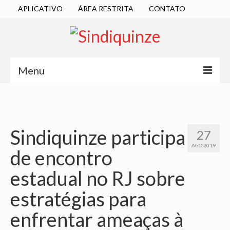
APLICATIVO
ÁREA RESTRITA
CONTATO
Menu
INÍCIO
SINDICATO
Sindiquinze participa
27
DIRETORIA EXECUTIVA
AGO 2019
de encontro
ESTATUTO
estadual no RJ sobre
ATAS
estratégias para
LOCALIZAÇÃO
enfrentar ameaças à
QUEM SOMOS