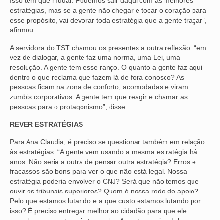
Isso tem que mudar. Podemos sair daqui com as melhores
estratégias, mas se a gente não chegar e tocar o coração para
esse propósito, vai devorar toda estratégia que a gente traçar”,
afirmou.
A servidora do TST chamou os presentes a outra reflexão: “em
vez de dialogar, a gente faz uma norma, uma Lei, uma
resolução. A gente tem esse ranço. O quanto a gente faz aqui
dentro o que reclama que fazem lá de fora conosco? As
pessoas ficam na zona de conforto, acomodadas e viram
zumbis corporativos. A gente tem que reagir e chamar as
pessoas para o protagonismo”, disse.
REVER ESTRATÉGIAS
Para Ana Claudia, é preciso se questionar também em relação
às estratégias. “A gente vem usando a mesma estratégia há
anos. Não seria a outra de pensar outra estratégia? Erros e
fracassos são bons para ver o que não está legal. Nossa
estratégia poderia envolver o CNJ? Será que não temos que
ouvir os tribunais superiores? Quem é nossa rede de apoio?
Pelo que estamos lutando e a que custo estamos lutando por
isso? É preciso entregar melhor ao cidadão para que ele