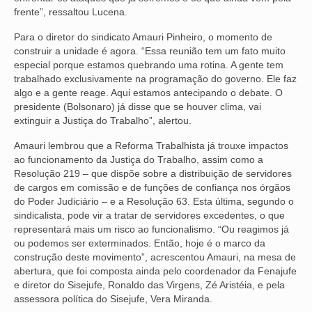
frente”, ressaltou Lucena.
VÍDEOS
Para o diretor do sindicato Amauri Pinheiro, o momento de
construir a unidade é agora. “Essa reunião tem um fato muito
CONVÊNIOS
especial porque estamos quebrando uma rotina. A gente tem
trabalhado exclusivamente na programação do governo. Ele faz
SINDICALIZE-SE
algo e a gente reage. Aqui estamos antecipando o debate. O
presidente (Bolsonaro) já disse que se houver clima, vai
JURÍDICO
extinguir a Justiça do Trabalho”, alertou.
NÚCLEOS
Amauri lembrou que a Reforma Trabalhista já trouxe impactos
ao funcionamento da Justiça do Trabalho, assim como a
APOSENTADOS
Resolução 219 – que dispõe sobre a distribuição de servidores
de cargos em comissão e de funções de confiança nos órgãos
AGENTES DE POLÍCIA JUDICIAL
do Poder Judiciário – e a Resolução 63. Esta última, segundo o
sindicalista, pode vir a tratar de servidores excedentes, o que
ANALISTAS JUDICIÁRIOS
representará mais um risco ao funcionalismo. “Ou reagimos já
ou podemos ser exterminados. Então, hoje é o marco da
ACESSIBILIDADE E INCLUSÃO
construção deste movimento”, acrescentou Amauri, na mesa de
abertura, que foi composta ainda pelo coordenador da Fenajufe
LGBTQIA+
e diretor do Sisejufe, Ronaldo das Virgens, Zé Aristéia, e pela
assessora política do Sisejufe, Vera Miranda.
MULHERES