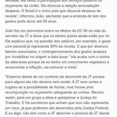
verdade, ela reduz a participação dos serviços públicos no
orçamento da União. Ela dissocia a relação arrecadação-
despesa. O Brasil é o único país que dissocia despesa de
receita”, informou João, alertando que a emenda do teto dos
gastos pode durar até 20 anos.
João fez um panorama sobre os efeitos da EC 95 na vida do
servidor da JT e disse que os efeitos piores ainda estão por vir.
Ele explicou que, na questão dos salários, por exemplo, o gasto
com pessoal já representa 90% da receita. E que por diversos
fatores associados, o contingenciamento dos gastos acabará
por inviabilizar na origem a data-base: “ela acaba com o sonho
da data-base porque se eu tenho um crescimento vegetativo e
acrescentar a inflação, vai estourar a meta”.
“Estamos diante de um contexto de desmonte da JT porque
para alguns ela não deveria nem existir. A JT teve cortes e
cogitou-se a possibilidade de fechar, mas houve uma
recomposição no orçamento adequando as contas. Mesmo
assim, para um grupo a ideia é apequenar a Justiça do
Trabalho. E há servidores que acham que isso não representa
um risco, já que poderiam ser absorvidos pela Justiça Federal.
E eu digo: não tem como a JF absorver o pessoal da JT diante