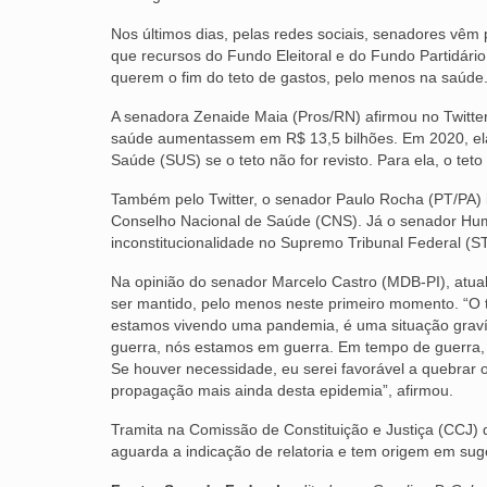
Nos últimos dias, pelas redes sociais, senadores vêm
que recursos do Fundo Eleitoral e do Fundo Partidár
querem o fim do teto de gastos, pelo menos na saúde
A senadora Zenaide Maia (Pros/RN) afirmou no Twitte
saúde aumentassem em R$ 13,5 bilhões. Em 2020, ela 
Saúde (SUS) se o teto não for revisto. Para ela, o teto
Também pelo Twitter, o senador Paulo Rocha (PT/PA) 
Conselho Nacional de Saúde (CNS). Já o senador Hum
inconstitucionalidade no Supremo Tribunal Federal (ST
Na opinião do senador Marcelo Castro (MDB-PI), atua
ser mantido, pelo menos neste primeiro momento. “O 
estamos vivendo uma pandemia, é uma situação graví
guerra, nós estamos em guerra. Em tempo de guerra, 
Se houver necessidade, eu serei favorável a quebrar 
propagação mais ainda desta epidemia”, afirmou.
Tramita na Comissão de Constituição e Justiça (CCJ)
aguarda a indicação de relatoria e tem origem em suge