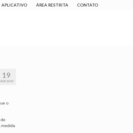
APLICATIVO
ÁREA RESTRITA
CONTATO
SINDICALIZE-SE
JURÍDICO
NÚCLEOS
19
MAR 2020
que o
 de
A medida