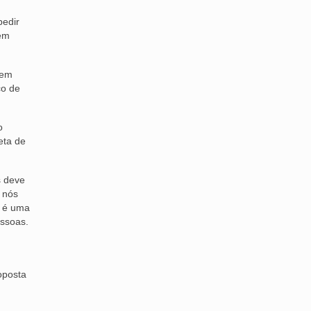
pedir
bém
 em
co de
o
eta de
s deve
 nós
e é uma
essoas.
oposta