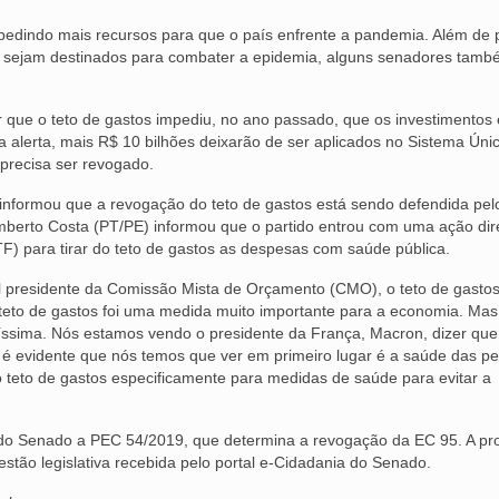
 pedindo mais recursos para que o país enfrente a pandemia. Além de 
io sejam destinados para combater a epidemia, alguns senadores tam
.
r que o teto de gastos impediu, no ano passado, que os investimentos
alerta, mais R$ 10 bilhões deixarão de ser aplicados no Sistema Úni
 precisa ser revogado.
informou que a revogação do teto de gastos está sendo defendida pel
berto Costa (PT/PE) informou que o partido entrou com uma ação dir
F) para tirar do teto de gastos as despesas com saúde pública.
l presidente da Comissão Mista de Orçamento (CMO), o teto de gasto
teto de gastos foi uma medida muito importante para a economia. Mas
ssima. Nós estamos vendo o presidente da França, Macron, dizer qu
é evidente que nós temos que ver em primeiro lugar é a saúde das p
o teto de gastos especificamente para medidas de saúde para evitar a
 do Senado a PEC 54/2019, que determina a revogação da EC 95. A pr
stão legislativa recebida pelo portal e-Cidadania do Senado.