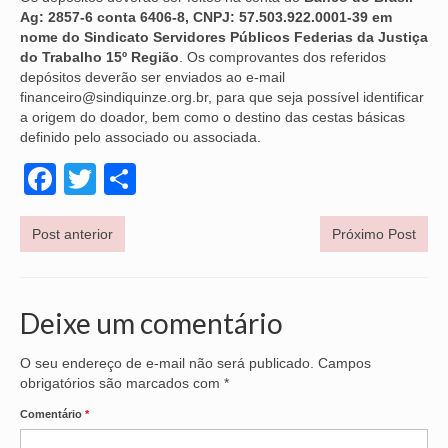
Ag: 2857-6 conta 6406-8, CNPJ: 57.503.922.0001-39 em
VÍDEOS
nome do Sindicato Servidores Públicos Federias da Justiça
do Trabalho 15º Região
. Os comprovantes dos referidos
CONVÊNIOS
depósitos deverão ser enviados ao e-mail
financeiro@sindiquinze.org.br, para que seja possível identificar
SINDICALIZE-SE
a origem do doador, bem como o destino das cestas básicas
definido pelo associado ou associada.
JURÍDICO
Facebook
Twitter
Share
NÚCLEOS
Post anterior
Próximo Post
APOSENTADOS
AGENTES DE POLÍCIA JUDICIAL
Deixe um comentário
ANALISTAS JUDICIÁRIOS
ACESSIBILIDADE E INCLUSÃO
O seu endereço de e-mail não será publicado.
Campos
obrigatórios são marcados com
*
LGBTQIA+
Comentário
*
MULHERES