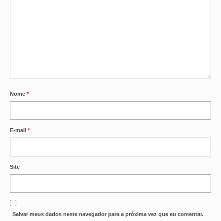
OFICIAIS DE JUSTIÇA
SAÚDE
SOLIDARIEDADE
TÉCNICOS JUDICIÁRIOS
Nome
*
TECNOLOGIA DA INFORMAÇÃO
E-mail
*
Site
Salvar meus dados neste navegador para a próxima vez que eu comentar.