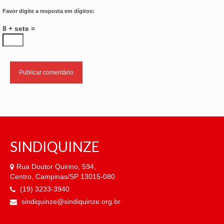
Favor digite a resposta em dígitos:
8 + sete =
SINDIQUINZE
Rua Doutor Quirino, 594,
Centro, Campinas/SP 13015-080
(19) 3233-3940
sindiquinze@sindiquinze.org.br