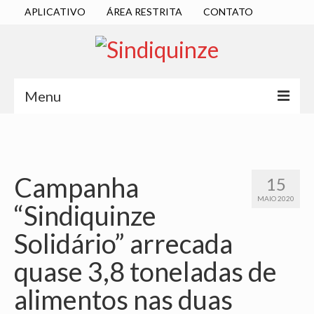
APLICATIVO
ÁREA RESTRITA
CONTATO
Menu
INÍCIO
SINDICATO
Campanha
15
DIRETORIA EXECUTIVA
MAIO 2020
“Sindiquinze
ESTATUTO
Solidário” arrecada
ATAS
quase 3,8 toneladas de
LOCALIZAÇÃO
alimentos nas duas
QUEM SOMOS