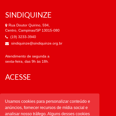
SINDIQUINZE
Rua Doutor Quirino, 594,
Centro, Campinas/SP 13015-080
(19) 3233-3940
sindiquinze@sindiquinze.org.br
Atendimento de segunda a
sexta-feira, das 9h às 18h.
ACESSE
CATEGORIAS
Usamos cookies para personalizar conteúdo e
anúncios, fornecer recursos de mídia social e
CATEGORIAS
analisar nosso tráfego. Alguns desses cookies