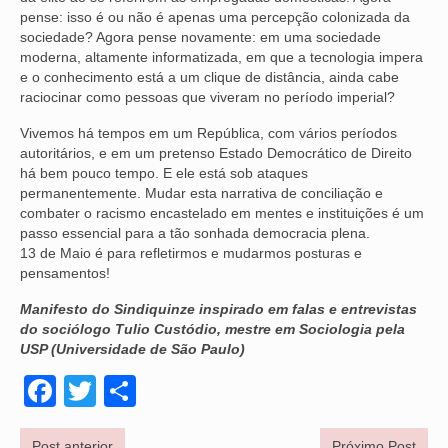
pense: isso é ou não é apenas uma percepção colonizada da
OFICIAIS DE JUSTIÇA
sociedade? Agora pense novamente: em uma sociedade
moderna, altamente informatizada, em que a tecnologia impera
SAÚDE
e o conhecimento está a um clique de distância, ainda cabe
raciocinar como pessoas que viveram no período imperial?
SOLIDARIEDADE
Vivemos há tempos em um República, com vários períodos
autoritários, e em um pretenso Estado Democrático de Direito
TÉCNICOS JUDICIÁRIOS
há bem pouco tempo. E ele está sob ataques
permanentemente. Mudar esta narrativa de conciliação e
TECNOLOGIA DA INFORMAÇÃO
combater o racismo encastelado em mentes e instituições é um
passo essencial para a tão sonhada democracia plena.
13 de Maio é para refletirmos e mudarmos posturas e
pensamentos!
Manifesto do Sindiquinze inspirado em falas e entrevistas
do sociólogo Tulio Custódio, mestre em Sociologia pela
USP (Universidade de São Paulo)
Facebook
Twitter
Share
Post anterior
Próximo Post