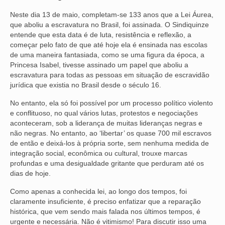
Neste dia 13 de maio, completam-se 133 anos que a Lei Áurea,
NOSSA HISTÓRIA
que aboliu a escravatura no Brasil, foi assinada. O Sindiquinze
entende que esta data é de luta, resistência e reflexão, a
SUBSEDES
começar pelo fato de que até hoje ela é ensinada nas escolas
de uma maneira fantasiada, como se uma figura da época, a
ARAÇATUBA
Princesa Isabel, tivesse assinado um papel que aboliu a
escravatura para todas as pessoas em situação de escravidão
BAURU
jurídica que existia no Brasil desde o século 16.
PRESIDENTE PRUDENTE
No entanto, ela só foi possível por um processo político violento
e conflituoso, no qual vários lutas, protestos e negociações
RIBEIRÃO PRETO
aconteceram, sob a liderança de muitas lideranças negras e
não negras. No entanto, ao ‘libertar’ os quase 700 mil escravos
SÃO JOSÉ DOS CAMPOS
de então e deixá-los à própria sorte, sem nenhuma medida de
integração social, econômica ou cultural, trouxe marcas
SÃO JOSÉ DO RIO PRETO
profundas e uma desigualdade gritante que perduram até os
dias de hoje.
SOROCABA
Como apenas a conhecida lei, ao longo dos tempos, foi
NOTÍCIAS
claramente insuficiente, é preciso enfatizar que a reparação
histórica, que vem sendo mais falada nos últimos tempos, é
BOLETIM
urgente e necessária. Não é vitimismo! Para discutir isso uma