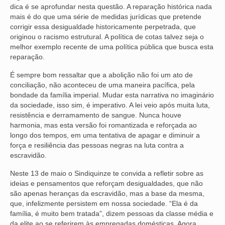
dica é se aprofundar nesta questão. A reparação histórica nada
VÍDEOS
mais é do que uma série de medidas jurídicas que pretende
corrigir essa desigualdade historicamente perpetrada, que
originou o racismo estrutural. A política de cotas talvez seja o
CONVÊNIOS
melhor exemplo recente de uma política pública que busca esta
reparação.
SINDICALIZE-SE
É sempre bom ressaltar que a abolição não foi um ato de
JURÍDICO
conciliação, não aconteceu de uma maneira pacífica, pela
bondade da família imperial. Mudar esta narrativa no imaginário
NÚCLEOS
da sociedade, isso sim, é imperativo. A lei veio após muita luta,
resistência e derramamento de sangue. Nunca houve
APOSENTADOS
harmonia, mas esta versão foi romantizada e reforçada ao
longo dos tempos, em uma tentativa de apagar e diminuir a
AGENTES DE POLÍCIA JUDICIAL
força e resiliência das pessoas negras na luta contra a
escravidão.
ANALISTAS JUDICIÁRIOS
Neste 13 de maio o Sindiquinze te convida a refletir sobre as
ACESSIBILIDADE E INCLUSÃO
ideias e pensamentos que reforçam desigualdades, que não
são apenas heranças da escravidão, mas a base da mesma,
LGBTQIA+
que, infelizmente persistem em nossa sociedade. “Ela é da
família, é muito bem tratada”, dizem pessoas da classe média e
MULHERES
da elite ao se referirem às empregadas domésticas. Agora