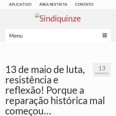
APLICATIVO
ÁREA RESTRITA
CONTATO
Menu
INÍCIO
SINDICATO
13 de maio de luta,
13
DIRETORIA EXECUTIVA
MAIO 2021
resistência e
ESTATUTO
reflexão! Porque a
ATAS
reparação histórica mal
LOCALIZAÇÃO
começou…
QUEM SOMOS