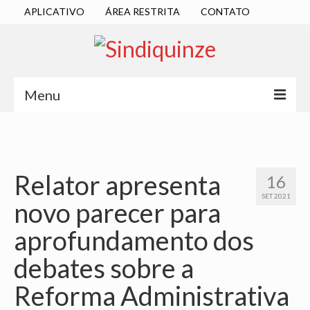
APLICATIVO
ÁREA RESTRITA
CONTATO
Menu
INÍCIO
SINDICATO
Relator apresenta
16
DIRETORIA EXECUTIVA
SET 2021
novo parecer para
ESTATUTO
aprofundamento dos
ATAS
debates sobre a
LOCALIZAÇÃO
Reforma Administrativa
QUEM SOMOS