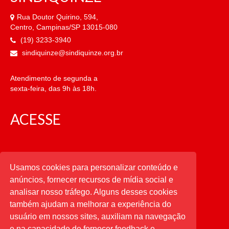
Rua Doutor Quirino, 594,
Centro, Campinas/SP 13015-080
(19) 3233-3940
sindiquinze@sindiquinze.org.br
Atendimento de segunda a
sexta-feira, das 9h às 18h.
ACESSE
CATEGORIAS
Usamos cookies para personalizar conteúdo e
anúncios, fornecer recursos de mídia social e
CATEGORIAS
analisar nosso tráfego. Alguns desses cookies
também ajudam a melhorar a experiência do
usuário em nossos sites, auxiliam na navegação
PESQUISAR
e na capacidade de fornecer feedback e