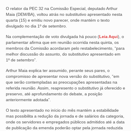
O relator da PEC 32 na Comissão Especial, deputado Arthur
NOSSA HISTÓRIA
Maia (DEM/BA), voltou atrás no substitutivo apresentado nesta
quarta (15) e emitiu novo parecer, onde mantém o texto
SUBSEDES
divulgado no dia 1º de setembro.
ARAÇATUBA
Na complementação de voto divulgada há pouco (
Leia Aqui
), o
parlamentar afirma que em reunião ocorrida nesta quinta, os
BAURU
membros da Comissão acordaram pelo restabelecimento, “para
melhor discussão do assunto, do substitutivo apresentado em
PRESIDENTE PRUDENTE
1º de setembro”.
RIBEIRÃO PRETO
Arthur Maia explica ter assumido, perante seus pares, o
compromisso de apresentar nova versão do substitutivo, “em
SÃO JOSÉ DOS CAMPOS
que serão contempladas as preocupações apresentadas na
referida reunião. Assim, reapresento o substitutivo já oferecido e
SÃO JOSÉ DO RIO PRETO
preservo, até aprofundamento do debate, a posição
anteriormente adotada”.
SOROCABA
O texto apresentado no início do mês mantém a estabilidade
mas possibilita a redução da jornada e de salários da categoria,
NOTÍCIAS
onde os servidores e empregados públicos admitidos até a data
de publicação da emenda poderão optar pela jornada reduzida
BOLETIM