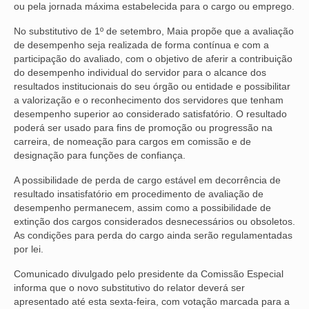
ou pela jornada máxima estabelecida para o cargo ou emprego.
VÍDEOS
No substitutivo de 1º de setembro, Maia propõe que a avaliação
de desempenho seja realizada de forma contínua e com a
CONVÊNIOS
participação do avaliado, com o objetivo de aferir a contribuição
do desempenho individual do servidor para o alcance dos
SINDICALIZE-SE
resultados institucionais do seu órgão ou entidade e possibilitar
a valorização e o reconhecimento dos servidores que tenham
JURÍDICO
desempenho superior ao considerado satisfatório. O resultado
poderá ser usado para fins de promoção ou progressão na
NÚCLEOS
carreira, de nomeação para cargos em comissão e de
designação para funções de confiança.
APOSENTADOS
A possibilidade de perda de cargo estável em decorrência de
AGENTES DE POLÍCIA JUDICIAL
resultado insatisfatório em procedimento de avaliação de
desempenho permanecem, assim como a possibilidade de
ANALISTAS JUDICIÁRIOS
extinção dos cargos considerados desnecessários ou obsoletos.
As condições para perda do cargo ainda serão regulamentadas
ACESSIBILIDADE E INCLUSÃO
por lei.
Comunicado divulgado pelo presidente da Comissão Especial
LGBTQIA+
informa que o novo substitutivo do relator deverá ser
apresentado até esta sexta-feira, com votação marcada para a
MULHERES