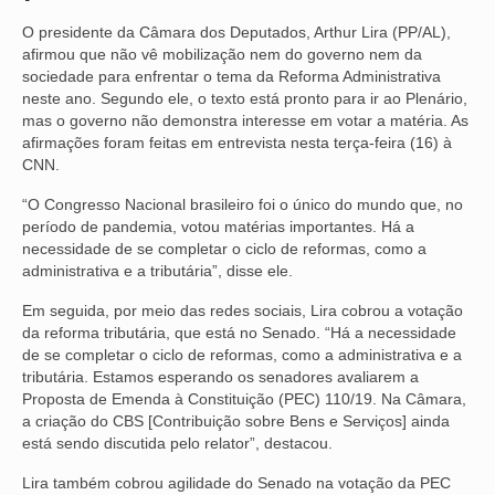
O presidente da Câmara dos Deputados, Arthur Lira (PP/AL),
NOSSA HISTÓRIA
afirmou que não vê mobilização nem do governo nem da
sociedade para enfrentar o tema da Reforma Administrativa
SUBSEDES
neste ano. Segundo ele, o texto está pronto para ir ao Plenário,
mas o governo não demonstra interesse em votar a matéria. As
ARAÇATUBA
afirmações foram feitas em entrevista nesta terça-feira (16) à
CNN.
BAURU
“O Congresso Nacional brasileiro foi o único do mundo que, no
PRESIDENTE PRUDENTE
período de pandemia, votou matérias importantes. Há a
necessidade de se completar o ciclo de reformas, como a
RIBEIRÃO PRETO
administrativa e a tributária”, disse ele.
SÃO JOSÉ DOS CAMPOS
Em seguida, por meio das redes sociais, Lira cobrou a votação
da reforma tributária, que está no Senado. “Há a necessidade
SÃO JOSÉ DO RIO PRETO
de se completar o ciclo de reformas, como a administrativa e a
tributária. Estamos esperando os senadores avaliarem a
SOROCABA
Proposta de Emenda à Constituição (PEC) 110/19. Na Câmara,
a criação do CBS [Contribuição sobre Bens e Serviços] ainda
NOTÍCIAS
está sendo discutida pelo relator”, destacou.
Lira também cobrou agilidade do Senado na votação da PEC
BOLETIM