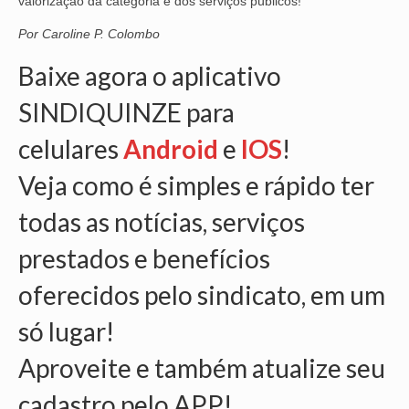
valorização da categoria e dos serviços públicos!
OFICIAIS DE JUSTIÇA
Por Caroline P. Colombo
Baixe agora o aplicativo
SAÚDE
SINDIQUINZE para
SOLIDARIEDADE
celulares
Android
e
IOS
!
TÉCNICOS JUDICIÁRIOS
Veja como é simples e rápido ter
TECNOLOGIA DA INFORMAÇÃO
todas as notícias, serviços
prestados e benefícios
oferecidos pelo sindicato, em um
só lugar!
Aproveite e também atualize seu
cadastro pelo APP!