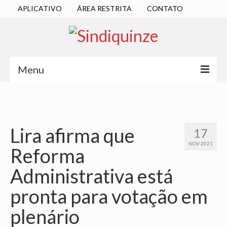
APLICATIVO
ÁREA RESTRITA
CONTATO
Menu
INÍCIO
SINDICATO
Lira afirma que
17
DIRETORIA EXECUTIVA
NOV 2021
Reforma
ESTATUTO
Administrativa está
ATAS
pronta para votação em
LOCALIZAÇÃO
plenário
QUEM SOMOS