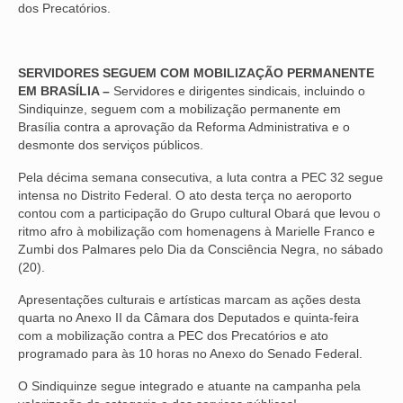
dos Precatórios.
VÍDEOS
CONVÊNIOS
SERVIDORES SEGUEM COM MOBILIZAÇÃO PERMANENTE
EM BRASÍLIA –
Servidores e dirigentes sindicais, incluindo o
SINDICALIZE-SE
Sindiquinze, seguem com a mobilização permanente em
Brasília contra a aprovação da Reforma Administrativa e o
JURÍDICO
desmonte dos serviços públicos.
NÚCLEOS
Pela décima semana consecutiva, a luta contra a PEC 32 segue
intensa no Distrito Federal. O ato desta terça no aeroporto
contou com a participação do Grupo cultural Obará que levou o
APOSENTADOS
ritmo afro à mobilização com homenagens à Marielle Franco e
Zumbi dos Palmares pelo Dia da Consciência Negra, no sábado
AGENTES DE POLÍCIA JUDICIAL
(20).
ANALISTAS JUDICIÁRIOS
Apresentações culturais e artísticas marcam as ações desta
quarta no Anexo II da Câmara dos Deputados e quinta-feira
ACESSIBILIDADE E INCLUSÃO
com a mobilização contra a PEC dos Precatórios e ato
programado para às 10 horas no Anexo do Senado Federal.
LGBTQIA+
O Sindiquinze segue integrado e atuante na campanha pela
MULHERES