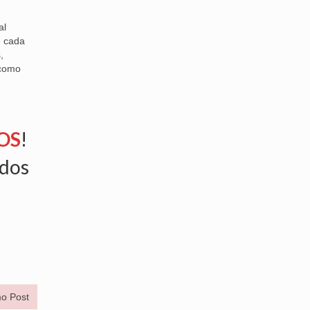
al
e cada
,
 como
OS
!
ados
o Post