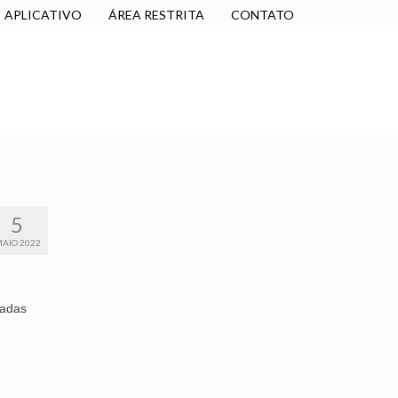
APLICATIVO
ÁREA RESTRITA
CONTATO
SINDICALIZE-SE
JURÍDICO
NÚCLEOS
5
AIO 2022
gadas