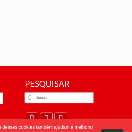
PESQUISAR
Buscar
por:
uns desses cookies também ajudam a melhorar