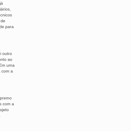
já
ários,
écnicos
 de
ade para
i outro
unto ao
. Em uma
a com a
upremo
os com a
ojeto
s