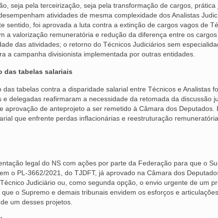
 seja pela terceirização, seja pela transformação de cargos, prática 
s desempenham atividades de mesma complexidade dos Analistas Judici
 sentido, foi aprovada a luta contra a extinção de cargos vagos de T
m a valorização remuneratória e redução da diferença entre os cargos
idade das atividades; o retorno do Técnicos Judiciários sem especialid
tra a campanha divisionista implementada por outras entidades.
 das tabelas salariais
das tabelas contra a disparidade salarial entre Técnicos e Analistas fo
s e delegadas reafirmaram a necessidade da retomada da discussão j
e aprovação de anteprojeto a ser remetido à Câmara dos Deputados
rial que enfrente perdas inflacionárias e reestruturação remuneratóri
entação legal do NS com ações por parte da Federação para que o S
ossem o PL-3662/2021, do TJDFT, já aprovado na Câmara dos Deputad
Técnico Judiciário ou, como segunda opção, o envio urgente de um pr
, que o Supremo e demais tribunais envidem os esforços e articulaçõe
o de um desses projetos.