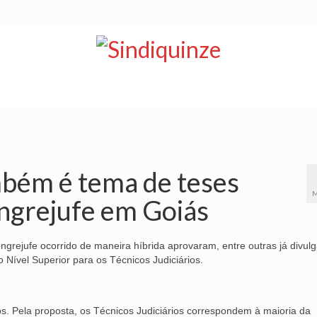
NOTÍCIAS
BOLETIM
VÍDEOS
CONVÊNIOS
mbém é tema de teses
M
ngrejufe em Goiás
grejufe ocorrido de maneira híbrida aprovaram, entre outras já divul
o Nível Superior para os Técnicos Judiciários.
cos. Pela proposta, os Técnicos Judiciários correspondem à maioria da