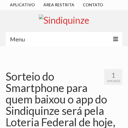
APLICATIVO
ÁREA RESTRITA
CONTATO
Menu
INÍCIO
SINDICATO
Sorteio do
1
DIRETORIA EXECUTIVA
JUN 2022
Smartphone para
ESTATUTO
quem baixou o app do
ATAS
Sindiquinze será pela
LOCALIZAÇÃO
Loteria Federal de hoje,
QUEM SOMOS