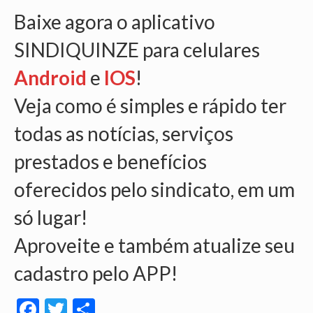
Baixe agora o aplicativo
VÍDEOS
SINDIQUINZE para celulares
CONVÊNIOS
Android
e
IOS
!
SINDICALIZE-SE
Veja como é simples e rápido ter
JURÍDICO
todas as notícias, serviços
NÚCLEOS
prestados e benefícios
APOSENTADOS
oferecidos pelo sindicato, em um
AGENTES DE POLÍCIA JUDICIAL
só lugar!
ANALISTAS JUDICIÁRIOS
Aproveite e também atualize seu
ACESSIBILIDADE E INCLUSÃO
cadastro pelo APP!
LGBTQIA+
Facebook
Twitter
Share
MULHERES