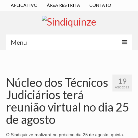
APLICATIVO
ÁREA RESTRITA
CONTATO
Menu
INÍCIO
SINDICATO
Núcleo dos Técnicos
19
DIRETORIA EXECUTIVA
AGO 2022
Judiciários terá
ESTATUTO
reunião virtual no dia 25
ATAS
de agosto
LOCALIZAÇÃO
QUEM SOMOS
O Sindiquinze realizará no próximo dia 25 de agosto, quinta-