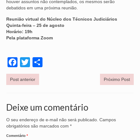
houver assuntos não contemplados, os mesmos serão
debatidos em uma próxima reunião.
VÍDEOS
Reunião virtual do Núcleo dos Técnicos Judiciários
CONVÊNIOS
Quinta-feira – 25 de agosto
Horário: 19h
SINDICALIZE-SE
Pela plataforma Zoom
JURÍDICO
Facebook
Twitter
Share
NÚCLEOS
APOSENTADOS
Post anterior
Próximo Post
AGENTES DE POLÍCIA JUDICIAL
ANALISTAS JUDICIÁRIOS
Deixe um comentário
ACESSIBILIDADE E INCLUSÃO
O seu endereço de e-mail não será publicado.
Campos
LGBTQIA+
obrigatórios são marcados com
*
Comentário
*
MULHERES