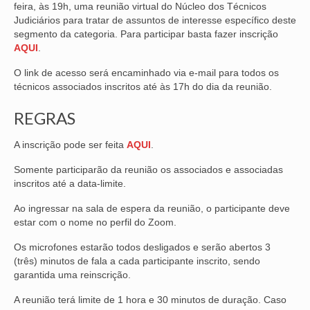
feira, às 19h, uma reunião virtual do Núcleo dos Técnicos
Judiciários para tratar de assuntos de interesse específico deste
NOSSA HISTÓRIA
segmento da categoria. Para participar basta fazer inscrição
AQUI
.
SUBSEDES
O link de acesso será encaminhado via e-mail para todos os
ARAÇATUBA
técnicos associados inscritos até às 17h do dia da reunião.
BAURU
REGRAS
PRESIDENTE PRUDENTE
A inscrição pode ser feita
AQUI
.
RIBEIRÃO PRETO
Somente participarão da reunião os associados e associadas
inscritos até a data-limite.
SÃO JOSÉ DOS CAMPOS
Ao ingressar na sala de espera da reunião, o participante deve
SÃO JOSÉ DO RIO PRETO
estar com o nome no perfil do Zoom.
SOROCABA
Os microfones estarão todos desligados e serão abertos 3
(três) minutos de fala a cada participante inscrito, sendo
garantida uma reinscrição.
NOTÍCIAS
A reunião terá limite de 1 hora e 30 minutos de duração. Caso
BOLETIM