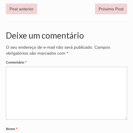
Post anterior
Próximo Post
OFICIAIS DE JUSTIÇA
SAÚDE
Deixe um comentário
SOLIDARIEDADE
TÉCNICOS JUDICIÁRIOS
O seu endereço de e-mail não será publicado.
Campos
obrigatórios são marcados com
*
TECNOLOGIA DA INFORMAÇÃO
Comentário
*
Nome
*