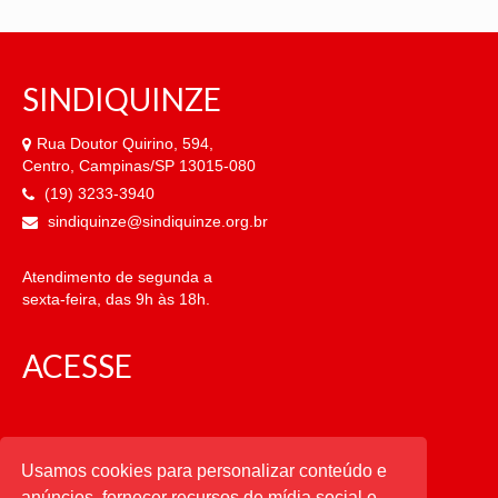
SINDIQUINZE
Rua Doutor Quirino, 594,
Centro, Campinas/SP 13015-080
(19) 3233-3940
sindiquinze@sindiquinze.org.br
Atendimento de segunda a
sexta-feira, das 9h às 18h.
ACESSE
CATEGORIAS
Usamos cookies para personalizar conteúdo e
anúncios, fornecer recursos de mídia social e
CATEGORIAS