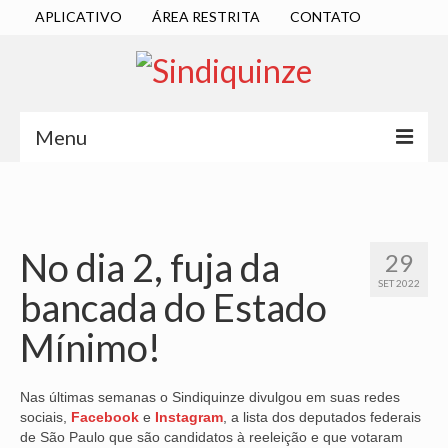
APLICATIVO
ÁREA RESTRITA
CONTATO
Menu
INÍCIO
SINDICATO
No dia 2, fuja da
29
DIRETORIA EXECUTIVA
SET 2022
bancada do Estado
ESTATUTO
Mínimo!
ATAS
LOCALIZAÇÃO
Nas últimas semanas o Sindiquinze divulgou em suas redes
sociais,
Facebook
e
Instagram
, a lista dos deputados federais
QUEM SOMOS
de São Paulo que são candidatos à reeleição e que votaram