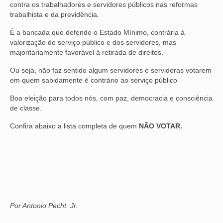
contra os trabalhadores e servidores públicos nas reformas
trabalhista e da previdência.
NOSSA HISTÓRIA
É a bancada que defende o Estado Mínimo, contrária à
SUBSEDES
valorização do serviço público e dos servidores, mas
majoritariamente favorável à retirada de direitos.
ARAÇATUBA
Ou seja, não faz sentido algum servidores e servidoras votarem
BAURU
em quem sabidamente é contrário ao serviço público
PRESIDENTE PRUDENTE
Boa eleição para todos nós, com paz, democracia e consciência
de classe.
RIBEIRÃO PRETO
Confira abaixo a lista completa de quem
NÃO VOTAR.
SÃO JOSÉ DOS CAMPOS
SÃO JOSÉ DO RIO PRETO
SOROCABA
NOTÍCIAS
Por Antonio Pecht. Jr.
BOLETIM