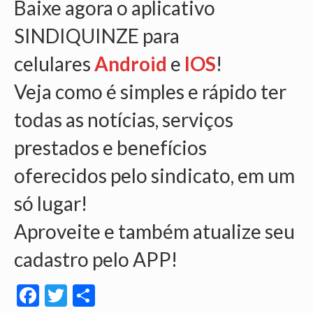
Baixe agora o aplicativo
VÍDEOS
SINDIQUINZE para
CONVÊNIOS
celulares
Android
e
IOS
!
SINDICALIZE-SE
Veja como é simples e rápido ter
JURÍDICO
todas as notícias, serviços
NÚCLEOS
prestados e benefícios
APOSENTADOS
oferecidos pelo sindicato, em um
AGENTES DE POLÍCIA JUDICIAL
só lugar!
ANALISTAS JUDICIÁRIOS
Aproveite e também atualize seu
ACESSIBILIDADE E INCLUSÃO
cadastro pelo APP!
LGBTQIA+
Facebook
Twitter
Share
MULHERES