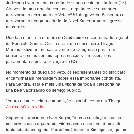
Judiciário tiveram uma importante vitória nesta quinta-feira (15).
Através de uma reunião conjunta, deputados e senadores
NOSSA HISTÓRIA
aprovaram a derrubada do Veto nº 51 do governo Bolsonaro e
aprovaram a obrigatoriedade do Nível Superior para ingresso
SUBSEDES
na carreira.
ARAÇATUBA
Desde a manhã, a diretora do Sindiquinze e coordenadora geral
da Fenajufe Sandra Cristina Dias e o conselheiro Thiago
BAURU
Martins estiveram no salão verde do Congresso para, em
conjunto com as demais representações, pressionar os
PRESIDENTE PRUDENTE
parlamentares pela aprovação do NS.
RIBEIRÃO PRETO
No momento da queda do veto, os representantes do sindicato
encaminharam mensagem sobre essa importante conquista.
SÃO JOSÉ DOS CAMPOS
Para Sandra, esta é mais uma vitória de toda a categoria na
luta pela valorização do serviço público.
SÃO JOSÉ DO RIO PRETO
“Agora a luta é pela recomposição salarial”, completa Thiago.
Assista AQUI o vídeo
SOROCABA
Segundo o presidente Ivan Bagini, “é uma satisfação imensa
NOTÍCIAS
colhermos essa aguardada vitória ainda esse ano, depois de
tanta luta da categoria. Parabéns à base do Sindiquinze, que se
BOLETIM