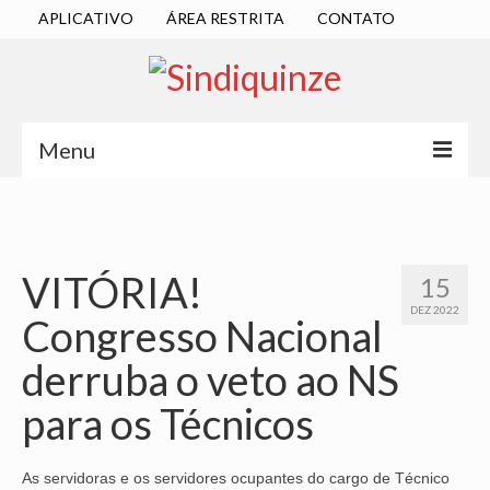
APLICATIVO
ÁREA RESTRITA
CONTATO
Menu
INÍCIO
SINDICATO
VITÓRIA!
15
DIRETORIA EXECUTIVA
DEZ 2022
Congresso Nacional
ESTATUTO
derruba o veto ao NS
ATAS
para os Técnicos
LOCALIZAÇÃO
QUEM SOMOS
As servidoras e os servidores ocupantes do cargo de Técnico