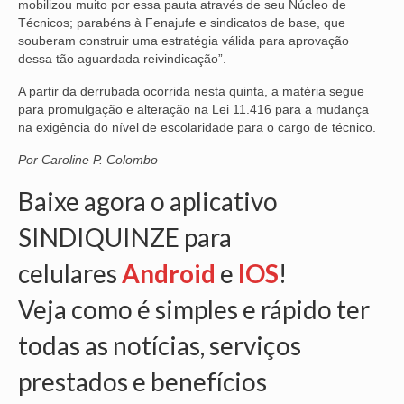
mobilizou muito por essa pauta através de seu Núcleo de
Técnicos; parabéns à Fenajufe e sindicatos de base, que
VÍDEOS
souberam construir uma estratégia válida para aprovação
dessa tão aguardada reivindicação”.
CONVÊNIOS
A partir da derrubada ocorrida nesta quinta, a matéria segue
SINDICALIZE-SE
para promulgação e alteração na Lei 11.416 para a mudança
na exigência do nível de escolaridade para o cargo de técnico.
JURÍDICO
Por Caroline P. Colombo
NÚCLEOS
Baixe agora o aplicativo
APOSENTADOS
SINDIQUINZE para
AGENTES DE POLÍCIA JUDICIAL
celulares
Android
e
IOS
!
ANALISTAS JUDICIÁRIOS
Veja como é simples e rápido ter
ACESSIBILIDADE E INCLUSÃO
todas as notícias, serviços
LGBTQIA+
prestados e benefícios
MULHERES