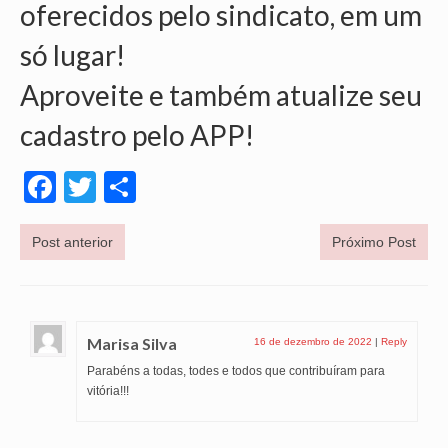
oferecidos pelo sindicato, em um
OFICIAIS DE JUSTIÇA
só lugar!
SAÚDE
Aproveite e também atualize seu
SOLIDARIEDADE
cadastro pelo APP!
TÉCNICOS JUDICIÁRIOS
Facebook
Twitter
Share
TECNOLOGIA DA INFORMAÇÃO
Post anterior
Próximo Post
Marisa Silva
16 de dezembro de 2022
|
Reply
Parabéns a todas, todes e todos que contribuíram para
vitória!!!