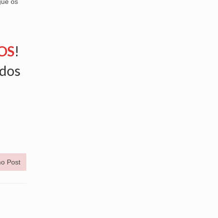
gue os
OS
!
ados
o Post