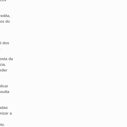
edita,
hos do
% dos
.
posta da
cia,
eder
licar
sulta
tadas
mizar a
to.