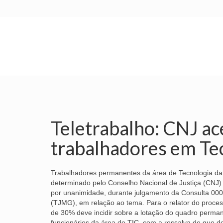
INÍCIO
SINDICATO
SUBSEDES
Teletrabalho: CNJ ac
trabalhadores em Te
Trabalhadores permanentes da área de Tecnologia da
determinado pelo Conselho Nacional de Justiça (CNJ) d
por unanimidade, durante julgamento da Consulta 000
(TJMG), em relação ao tema. Para o relator do proces
de 30% deve incidir sobre a lotação do quadro perman
funcionários da área de TIC, com a ressalva de que de