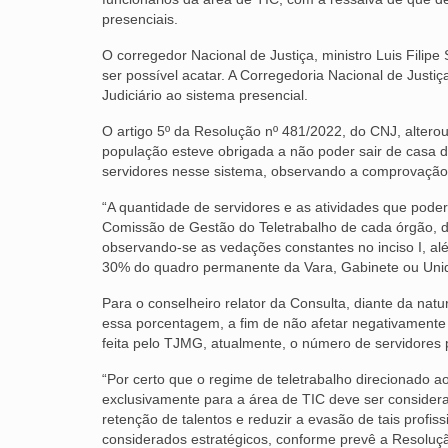
presenciais.
O corregedor Nacional de Justiça, ministro Luis Filipe
ser possível acatar. A Corregedoria Nacional de Just
Judiciário ao sistema presencial.
O artigo 5º da Resolução nº 481/2022, do CNJ, alter
população esteve obrigada a não poder sair de casa 
servidores nesse sistema, observando a comprovação 
“A quantidade de servidores e as atividades que pode
Comissão de Gestão do Teletrabalho de cada órgão, de
observando-se as vedações constantes no inciso I, a
30% do quadro permanente da Vara, Gabinete ou Unida
Para o conselheiro relator da Consulta, diante da nat
essa porcentagem, a fim de não afetar negativamente 
feita pelo TJMG, atualmente, o número de servidores
“Por certo que o regime de teletrabalho direcionado 
exclusivamente para a área de TIC deve ser considerad
retenção de talentos e reduzir a evasão de tais profis
considerados estratégicos, conforme prevê a Resoluçã