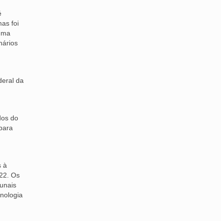
é
as foi
 uma
nários
deral da
dos do
para
s à
22. Os
bunais
cnologia