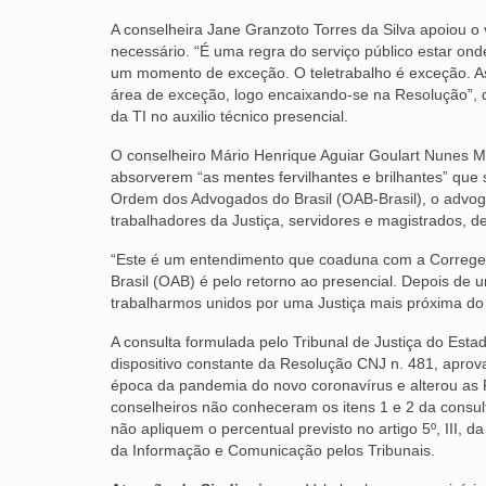
A conselheira Jane Granzoto Torres da Silva apoiou o 
necessário. “É uma regra do serviço público estar ond
um momento de exceção. O teletrabalho é exceção. A
área de exceção, logo encaixando-se na Resolução”, 
da TI no auxilio técnico presencial.
O conselheiro Mário Henrique Aguiar Goulart Nunes Ma
absorverem “as mentes fervilhantes e brilhantes” qu
Ordem dos Advogados do Brasil (OAB-Brasil), o advog
trabalhadores da Justiça, servidores e magistrados, de
“Este é um entendimento que coaduna com a Correge
Brasil (OAB) é pelo retorno ao presencial. Depois de 
trabalharmos unidos por uma Justiça mais próxima do j
A consulta formulada pelo Tribunal de Justiça do Est
dispositivo constante da Resolução CNJ n. 481, apr
época da pandemia do novo coronavírus e alterou as
conselheiros não conheceram os itens 1 e 2 da consult
não apliquem o percentual previsto no artigo 5º, III
da Informação e Comunicação pelos Tribunais.