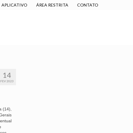
APLICATIVO
ÁREA RESTRITA
CONTATO
SINDICALIZE-SE
JURÍDICO
NÚCLEOS
14
FEV 2023
a (14),
Gerais
entual
e
icos