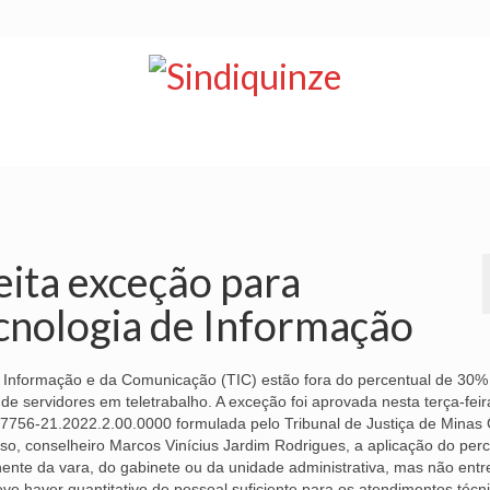
NOTÍCIAS
BOLETIM
VÍDEOS
CONVÊNIOS
eita exceção para
cnologia de Informação
 Informação e da Comunicação (TIC) estão fora do percentual de 30%
e servidores em teletrabalho. A exceção foi aprovada nesta terça-feir
7756-21.2022.2.00.0000 formulada pelo Tribunal de Justiça de Minas 
so, conselheiro Marcos Vinícius Jardim Rodrigues, a aplicação do perc
ente da vara, do gabinete ou da unidade administrativa, mas não entr
ve haver quantitativo de pessoal suficiente para os atendimentos técn