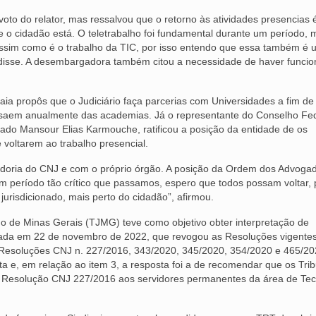
voto do relator, mas ressalvou que o retorno às atividades presencias 
e o cidadão está. O teletrabalho foi fundamental durante um período, m
ssim como é o trabalho da TIC, por isso entendo que essa também é
disse. A desembargadora também citou a necessidade de haver funcio
ia propôs que o Judiciário faça parcerias com Universidades a fim de
e saem anualmente das academias. Já o representante do Conselho Fe
ado Mansour Elias Karmouche, ratificou a posição da entidade de os
 voltarem ao trabalho presencial.
doria do CNJ e com o próprio órgão. A posição da Ordem dos Advoga
um período tão crítico que passamos, espero que todos possam voltar, 
urisdicionado, mais perto do cidadão”, afirmou.
ado de Minas Gerais (TJMG) teve como objetivo obter interpretação de
ovada em 22 de novembro de 2022, que revogou as Resoluções vigente
 Resoluções CNJ n. 227/2016, 343/2020, 345/2020, 354/2020 e 465/20
a e, em relação ao item 3, a resposta foi a de recomendar que os Tri
, da Resolução CNJ 227/2016 aos servidores permanentes da área de Te