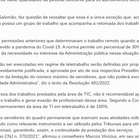
 Salomão, fez questão de ressaltar que essa é a única exceção que, acr
iça possui um grupo de trabalho que acompanha a retomada dos trabal
ou permissões anteriores que determinaram o trabalho remoto quando a
devido a pandemia do Covid-19. A norma permite um percentual de 30
da necessidade ou interesse da Administração pública nessa situação
rão ser executadas em regime de teletrabalho serão definidas por pro
vidamente justificada, e aprovada por ato de sua respectiva Presidên
lém da limitação do número máximo de servidores, que não poderá exc
de Administrativa”, diz o texto da Resolução 481/2022.
ureza dos trabalhos prestados pela área de TIC, não é recomendável ap
o trabalho e gerar evasão de profissionais dessa área. Segundo a Con
 permanentes da área de TI em teletrabalho é de 100%.
aos servidores do quadro permanente que exercem suas atividades vol
o como relevante instrumento a ser utilizado pelos Tribunais para oti
sionais, garantindo, assim, a continuidade da prestação dos serviços
o CNJ n. 370/2021”, afirmou o conselheiro Marcos Vinícius, em seu vo