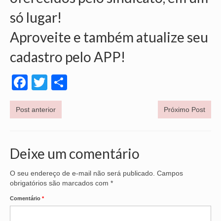
só lugar!
VÍDEOS
Aproveite e também atualize seu
CONVÊNIOS
cadastro pelo APP!
SINDICALIZE-SE
JURÍDICO
Facebook
Twitter
Share
NÚCLEOS
Post anterior
Próximo Post
APOSENTADOS
AGENTES DE POLÍCIA JUDICIAL
Deixe um comentário
ANALISTAS JUDICIÁRIOS
O seu endereço de e-mail não será publicado.
Campos
ACESSIBILIDADE E INCLUSÃO
obrigatórios são marcados com
*
LGBTQIA+
Comentário
*
MULHERES