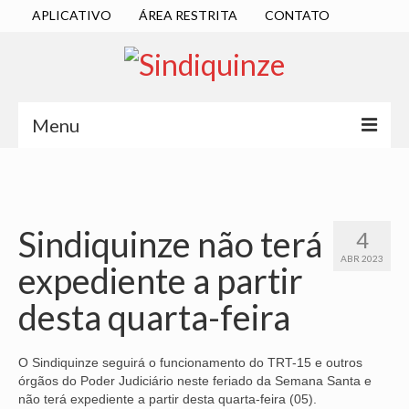
APLICATIVO
ÁREA RESTRITA
CONTATO
Menu
INÍCIO
SINDICATO
Sindiquinze não terá
4
DIRETORIA EXECUTIVA
ABR 2023
expediente a partir
ESTATUTO
desta quarta-feira
ATAS
LOCALIZAÇÃO
O Sindiquinze seguirá o funcionamento do TRT-15 e outros
órgãos do Poder Judiciário neste feriado da Semana Santa e
QUEM SOMOS
não terá expediente a partir desta quarta-feira (05).