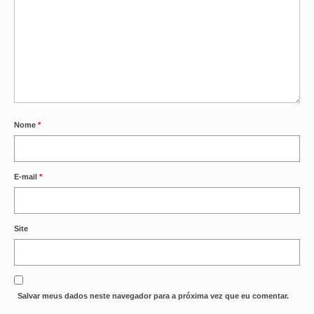
OFICIAIS DE JUSTIÇA
SAÚDE
SOLIDARIEDADE
TÉCNICOS JUDICIÁRIOS
Nome
*
TECNOLOGIA DA INFORMAÇÃO
E-mail
*
Site
Salvar meus dados neste navegador para a próxima vez que eu comentar.