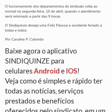
O funcionamento dos departamentos do sindicato volta ao
NOSSA HISTÓRIA
normal na segunda-feira, 10 de abril, quando o atendimento
será retomado a partir das 9 horas.
SUBSEDES
O Sindiquinze deseja uma Feliz Páscoa e excelente feriado a
ARAÇATUBA
todas e todos.
BAURU
Por Caroline P. Colombo
PRESIDENTE PRUDENTE
Baixe agora o aplicativo
SINDIQUINZE para
RIBEIRÃO PRETO
celulares
Android
e
IOS
!
SÃO JOSÉ DOS CAMPOS
Veja como é simples e rápido ter
SÃO JOSÉ DO RIO PRETO
todas as notícias, serviços
SOROCABA
prestados e benefícios
NOTÍCIAS
oferecidos pelo sindicato, em um
BOLETIM