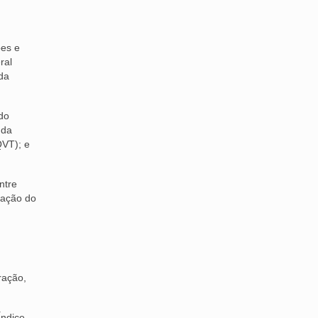
ões e
ral
 da
do
 da
QVT); e
ntre
zação do
ração,
Índice