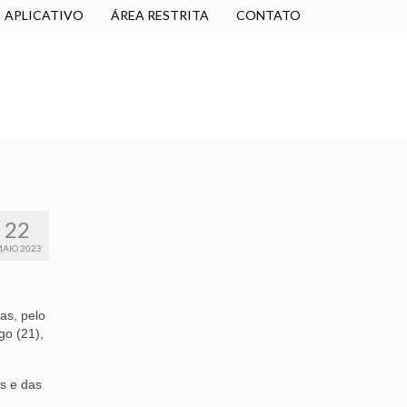
APLICATIVO
ÁREA RESTRITA
CONTATO
SINDICALIZE-SE
JURÍDICO
NÚCLEOS
22
AIO 2023
as, pelo
go (21),
es e das