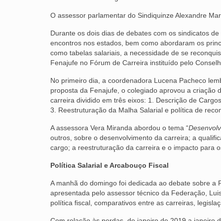
O assessor parlamentar do Sindiquinze Alexandre M
Durante os dois dias de debates com os sindicatos de 
encontros nos estados, bem como abordaram os princip
como tabelas salariais, a necessidade de se reconquist
Fenajufe no Fórum de Carreira instituído pelo Conselh
No primeiro dia, a coordenadora Lucena Pacheco lem
proposta da Fenajufe, o colegiado aprovou a criação 
carreira dividido em três eixos: 1. Descrição de Carg
3. Reestruturação da Malha Salarial e política de rec
A assessora Vera Miranda abordou o tema “
Desenvolvi
outros, sobre o desenvolvimento da carreira; a qualif
cargo; a reestruturação da carreira e o impacto para 
Política Salarial e Arcabouço Fiscal
A manhã do domingo foi dedicada ao debate sobre a P
apresentada pelo assessor técnico da Federação, Luis 
política fiscal, comparativos entre as carreiras, legi
Com relação às perdas, de janeiro de 2019 a janeiro d