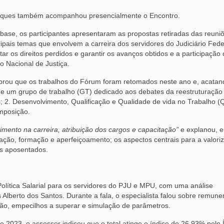
arques também acompanhou presencialmente o Encontro.
base, os participantes apresentaram as propostas retiradas das reuni
ais temas que envolvem a carreira dos servidores do Judiciário Fede
ar os direitos perdidos e garantir os avanços obtidos e a participação
o Nacional de Justiça.
brou que os trabalhos do Fórum foram retomados neste ano e, acatan
de um grupo de trabalho (GT) dedicado aos debates da reestruturação
os; 2. Desenvolvimento, Qualificação e Qualidade de vida no Trabalho (
omposição.
mento na carreira, atribuição dos cargos e capacitação”
e explanou, e
icação, formação e aperfeiçoamento; os aspectos centrais para a valori
os aposentados.
olítica Salarial para os servidores do PJU e MPU, com uma análise
Alberto dos Santos. Durante a fala, o especialista falou sobre remune
slação, empecilhos a superar e simulação de parâmetros.
e 2023, o assessor indicou que o total atinge o índice de 26,93% pelo 