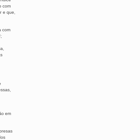
do com
r e que,
sa com
;
ia,
as
e
essas,
ção em
presas
dos