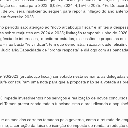
nflação estimada para 2023: 6,03%; 2024: 4,15% e 2025: 4%. De acor
4, de 6%, será insuficiente, sequer, para repor a inflação do ano anterio
á em fevereiro 2023.
mo período são: atenção ao “novo arcabouço fiscal” e limites à despe
s sobre reajustes em 2024 e 2025; limitação temporal: junho de 2026!
ergência de interesses;. monitorar estudos, discussões e propostas em
 – não basta “reivindicar”, tem que demonstrar razoabilidade, eficiênc
o Judiciário/Capacidade de “pronta resposta” e diálogo com as bancad
nº 93/2023 (arcabouço fiscal) ser votado nesta semana, as delegadas 
jufe construíram uma nota para que a proposta não seja votada às pr
23 impede investimentos nos serviços e realização de novos concursos
el Temer, precarizando todo o funcionalismo e prejudicando a popula
e as medidas corretas tomadas pelo governo, como a retirada de em
mínimo, a correção da faixa de isenção do imposto de renda, a redução 