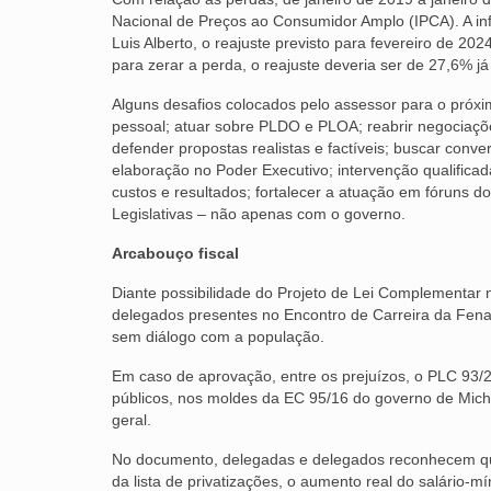
Nacional de Preços ao Consumidor Amplo (IPCA). A i
Luis Alberto, o reajuste previsto para fevereiro de 202
para zerar a perda, o reajuste deveria ser de 27,6% j
Alguns desafios colocados pelo assessor para o próxi
pessoal; atuar sobre PLDO e PLOA; reabrir negociaçõe
defender propostas realistas e factíveis; buscar conv
elaboração no Poder Executivo; intervenção qualificada
custos e resultados; fortalecer a atuação em fóruns d
Legislativas – não apenas com o governo.
Arcabouço fiscal
Diante possibilidade do Projeto de Lei Complementar 
delegados presentes no Encontro de Carreira da Fena
sem diálogo com a população.
Em caso de aprovação, entre os prejuízos, o PLC 93/
públicos, nos moldes da EC 95/16 do governo de Mich
geral.
No documento, delegadas e delegados reconhecem qu
da lista de privatizações, o aumento real do salário-