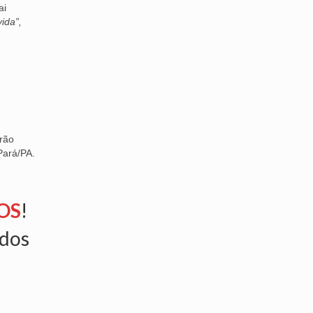
ai
ida”,
rão
Pará/PA.
OS
!
ados