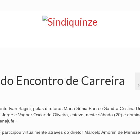
NOTÍCIAS
BOLETIM
VÍDEOS
CONVÊNIOS
a do Encontro de Carreira
M
te Ivan Bagini, pelas diretoras Maria Sônia Faria e Sandra Cristina Di
ta Jorge e Vagner Oscar de Oliveira, esteve, neste sábado (20) e domin
enajufe.
o participou virtualmente através do diretor Marcelo Amorim de Menez