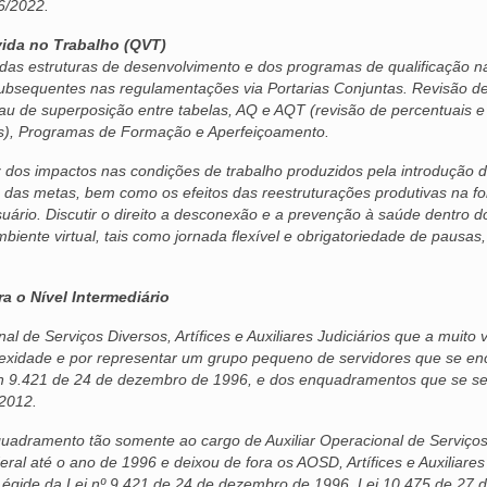
56/2022.
vida no Trabalho (QVT)
das estruturas de desenvolvimento e dos programas de qualificação n
 subsequentes nas regulamentações via Portarias Conjuntas. Revisão d
au de superposição entre tabelas, AQ e AQT (revisão de percentuais e
ais), Programas de Formação e Aperfeiçoamento.
z dos impactos nas condições de trabalho produzidos pela introdução 
nce das metas, bem como os efeitos das reestruturações produtivas na f
usuário. Discutir o direito a desconexão e a prevenção à saúde dentro d
mbiente virtual, tais como jornada flexível e obrigatoriedade de pausas,
a o Nível Intermediário
l de Serviços Diversos, Artífices e Auxiliares Judiciários que a muito
xidade e por representar um grupo pequeno de servidores que se e
i n 9.421 de 24 de dezembro de 1996, e dos enquadramentos que se s
 2012.
nquadramento tão somente ao cargo de Auxiliar Operacional de Serviço
ral até o ano de 1996 e deixou de fora os AOSD, Artífices e Auxiliares
 égide da Lei nº 9.421 de 24 de dezembro de 1996, Lei 10.475 de 27 