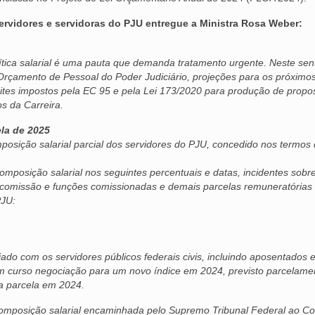
servidores e servidoras do PJU entregue a Ministra Rosa Weber:
lítica salarial é uma pauta que demanda tratamento urgente. Neste sent
Orçamento de Pessoal do Poder Judiciário, projeções para os próximo
imites impostos pela EC 95 e pela Lei 173/2020 para produção de propo
os da Carreira.
ela de 2025
osição salarial parcial dos servidores do PJU, concedido nos termos 
omposição salarial nos seguintes percentuais e datas, incidentes sobr
comissão e funções comissionadas e demais parcelas remuneratórias
PJU:
iado com os servidores públicos federais civis, incluindo aposentados 
 em curso negociação para um novo índice em 2024, previsto parcelam
ra parcela em 2024.
composição salarial encaminhada pelo Supremo Tribunal Federal ao C