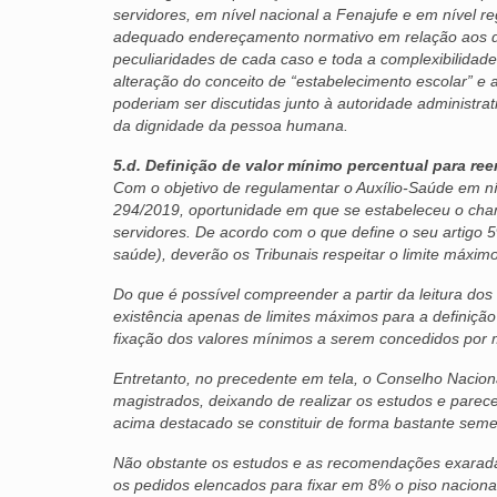
servidores, em nível nacional a Fenajufe e em nível re
adequado endereçamento normativo em relação aos de
peculiaridades de cada caso e toda a complexibilidade
alteração do conceito de “estabelecimento escolar” e 
poderiam ser discutidas junto à autoridade administrat
da dignidade da pessoa humana.
5.d. Definição de valor mínimo percentual para re
Com o objetivo de regulamentar o Auxílio-Saúde em ní
294/2019, oportunidade em que se estabeleceu o cha
servidores. De acordo com o que define o seu artigo 5
saúde), deverão os Tribunais respeitar o limite máxim
Do que é possível compreender a partir da leitura dos
existência apenas de limites máximos para a definição 
fixação dos valores mínimos a serem concedidos por 
Entretanto, no precedente em tela, o Conselho Nacional
magistrados, deixando de realizar os estudos e parece
acima destacado se constituir de forma bastante seme
Não obstante os estudos e as recomendações exaradas
os pedidos elencados para fixar em 8% o piso naciona