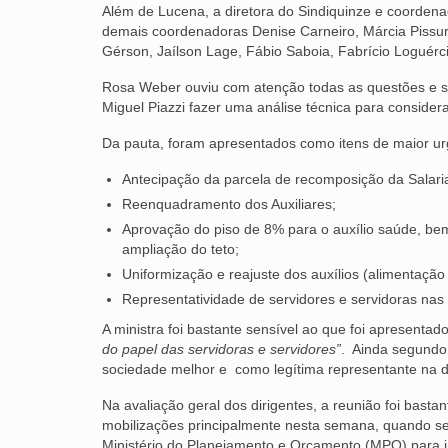
Além de Lucena, a diretora do Sindiquinze e coorden
demais coordenadoras Denise Carneiro, Márcia Pissu
Gérson, Jaílson Lage, Fábio Saboia, Fabrício Loguérc
Rosa Weber ouviu com atenção todas as questões e s
Miguel Piazzi fazer uma análise técnica para conside
Da pauta, foram apresentados como itens de maior ur
Antecipação da parcela de recomposição da Salaria
Reenquadramento dos Auxiliares;
Aprovação do piso de 8% para o auxílio saúde, be
ampliação do teto;
Uniformização e reajuste dos auxílios (alimentação 
Representatividade de servidores e servidoras nas
A ministra foi bastante sensível ao que foi apresenta
do papel das servidoras e servidores”
. Ainda segundo
sociedade melhor e como legítima representante na def
Na avaliação geral dos dirigentes, a reunião foi bast
mobilizações principalmente nesta semana, quando se
Ministério do Planejamento e Orçamento (MPO) para i