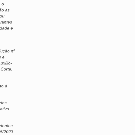
e o
ão as
 ou
ovantes
idade e
lução nº
s e
uxílio-
 Corte.
to à
 dos
ativo
edentes
95/2023.