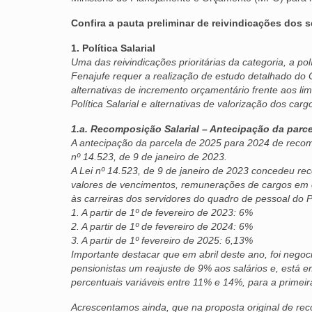
Confira a pauta preliminar de reivindicações dos 
1. Política Salarial
Uma das reivindicações prioritárias da categoria, a po
Fenajufe requer a realização de estudo detalhado do 
alternativas de incremento orçamentário frente aos l
Política Salarial e alternativas de valorização dos carg
1.a. Recomposição Salarial – Antecipação da parc
A antecipação da parcela de 2025 para 2024 de recomp
nº 14.523, de 9 de janeiro de 2023.
A Lei nº 14.523, de 9 de janeiro de 2023 concedeu rec
valores de vencimentos, remunerações de cargos em 
às carreiras dos servidores do quadro de pessoal do 
1. A partir de 1º de fevereiro de 2023: 6%
2. A partir de 1º de fevereiro de 2024: 6%
3. A partir de 1º fevereiro de 2025: 6,13%
Importante destacar que em abril deste ano, foi negoc
pensionistas um reajuste de 9% aos salários e, está
percentuais variáveis entre 11% e 14%, para a primei
Acrescentamos ainda, que na proposta original de re