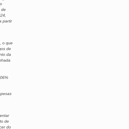
ão
o de
024,
 partir
, o que
gos de
nto da
anhada
5,06%
spesas
.
entar
to de
cer do