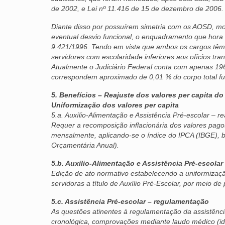
de 2002, e Lei nº 11.416 de 15 de dezembro de 2006.
Diante disso por possuírem simetria com os AOSD, mos
eventual desvio funcional, o enquadramento que hora s
9.421/1996. Tendo em vista que ambos os cargos têm
servidores com escolaridade inferiores aos ofícios t
Atualmente o Judiciário Federal conta com apenas 19
correspondem aproximado de 0,01 % do corpo total fun
5. Benefícios – Reajuste dos valores per capita do
Uniformização dos valores per capita
5.a. Auxílio-Alimentação e Assistência Pré-escolar – re
Requer a recomposição inflacionária dos valores pagos
mensalmente, aplicando-se o índice do IPCA (IBGE), 
Orçamentária Anual).
5.b. Auxílio-Alimentação e Assistência Pré-escolar
Edição de ato normativo estabelecendo a uniformizaçã
servidoras a título de Auxílio Pré-Escolar, por meio d
5.c. Assistência Pré-escolar – regulamentação
As questões atinentes à regulamentação da assistênc
cronológica, comprovações mediante laudo médico (id