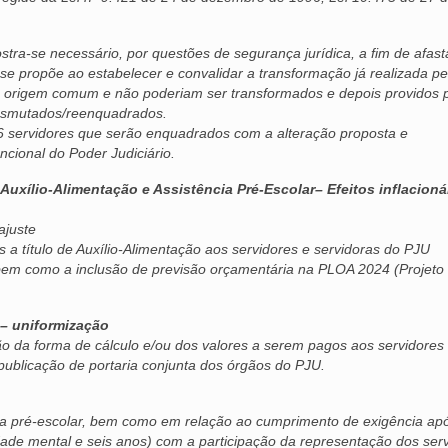
tra-se necessário, por questões de segurança jurídica, a fim de afast
e propõe ao estabelecer e convalidar a transformação já realizada pel
 origem comum e não poderiam ser transformados e depois providos 
ransmutados/reenquadrados.
6 servidores que serão enquadrados com a alteração proposta e
cional do Poder Judiciário.
 Auxílio-Alimentação e Assistência Pré-Escolar– Efeitos inflacioná
ajuste
 a título de Auxílio-Alimentação aos servidores e servidoras do PJU
bem como a inclusão de previsão orçamentária na PLOA 2024 (Projeto 
 – uniformização
o da forma de cálculo e/ou dos valores a serem pagos aos servidores
e publicação de portaria conjunta dos órgãos do PJU.
ia pré-escolar, bem como em relação ao cumprimento de exigência ap
ade mental e seis anos) com a participação da representação dos serv