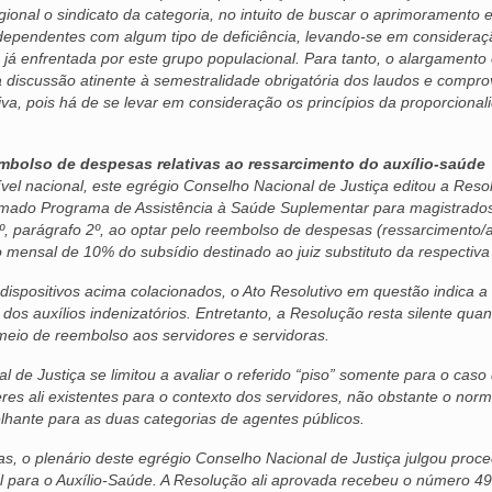
gional o sindicato da categoria, no intuito de buscar o aprimoramento 
pendentes com algum tipo de deficiência, levando-se em consideraç
 já enfrentada por este grupo populacional. Para tanto, o alargamento
a discussão atinente à semestralidade obrigatória dos laudos e compr
iva, pois há de se levar em consideração os princípios da proporcional
embolso de despesas relativas ao ressarcimento do auxílio-saúde
vel nacional, este egrégio Conselho Nacional de Justiça editou a Reso
mado Programa de Assistência à Saúde Suplementar para magistrado
º, parágrafo 2º, ao optar pelo reembolso de despesas (ressarcimento/a
o mensal de 10% do subsídio destinado ao juiz substituto da respectiva
 dispositivos acima colacionados, o Ato Resolutivo em questão indica a
dos auxílios indenizatórios. Entretanto, a Resolução resta silente quan
meio de reembolso aos servidores e servidoras.
 de Justiça se limitou a avaliar o referido “piso” somente para o caso
res ali existentes para o contexto dos servidores, não obstante o norm
lhante para as duas categorias de agentes públicos.
, o plenário deste egrégio Conselho Nacional de Justiça julgou proc
l para o Auxílio-Saúde. A Resolução ali aprovada recebeu o número 4