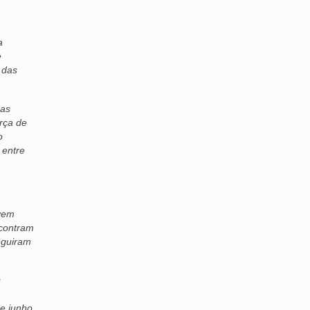
a
e
 das
das
orça de
o
 entre
 vem
ncontram
eguiram
s
de junho