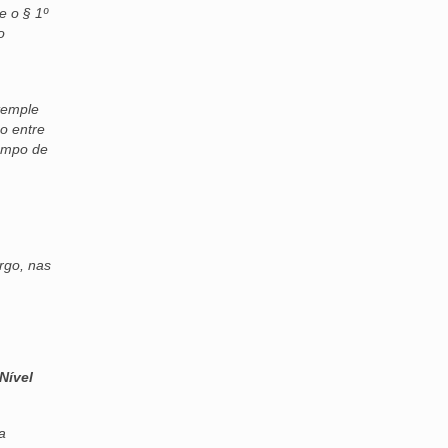
e o § 1º
o
temple
o entre
tempo de
argo, nas
Nível
a