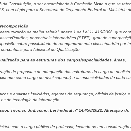
-B da Constituição, a ser encaminhado à Comissão Mista a que se refer
023, com cópia para a Secretaria de Orçamento Federal do Ministério d
de recomposição
eestruturação da malha salarial, anexo 1 da Lei 11.416/2006, que con
lasses/Padrões, percentuais interpadrões (STEP), grau de superposiçã
proposição sobre possiblidade de reenquadramento classe/padrão por 
 percentuais para Adicional de Qualificação.
ualização para as estruturas dos cargos/especialidades, áreas,
ração de propostas de adequação das estruturas do cargo de analista
osicionado como cargo de nível superior) e as especialidades de cada c
icos e analistas judiciários, agentes de segurança, oficiais de justiça e
o os de tecnologia da informação
or, Técnico Judiciário, Lei Federal nº 14.456/2022, Alteração do 
ciário com o cargo público de professor, levando-se em consideração 