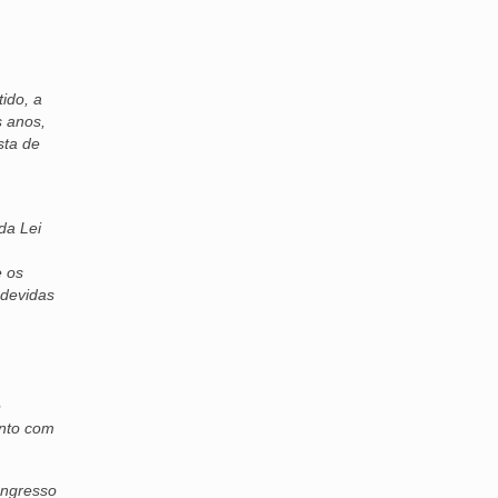
ido, a
s anos,
sta de
da Lei
e os
 devidas
e
ento com
ongresso