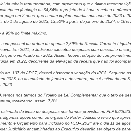
ial da tabela remuneratória, com argumento que a última recomposiç
uela época já atingia os 34,84%, o projeto de lei que recebeu o númer
 ser pago em 2 anos, que seriam implementadas nos anos de 2023 e 2
ir de 1 de agosto de 2023; 13,50% a partir de janeiro de 2024; e 18% a
te a 95% do limite máximo.
s com pessoal da ordem de apenas 2,59% da Receita Corrente Líquida
licável. Em 2021, o Judiciário executou despesas com pessoal e encar
 do que o verificado em 2022. Assim, houve redução do comprometime
íquida em 2022, decorrente da elevação da receita que não foi acomp
 do art. 107 do ADCT, deverá observar a variação do IPCA. Segundo as
3% em 2023, no acumulado de janeiro a dezembro, mas é estimada em 
e 2023.
3, temos nos termos do Projeto de Lei Complementar que o teto de de
tual, totalizando, assim, 7,8%.
estimado do limite de despesas nos termos previstos no PLP 93/2023
as algumas ações como: os órgãos do Poder Judiciário terão que apres
jamento e Orçamento para inclusão no PLOA 2024 até o dia 11 de agos
oder Judiciário encaminhadas ao Executivo deverão ser objeto de pare