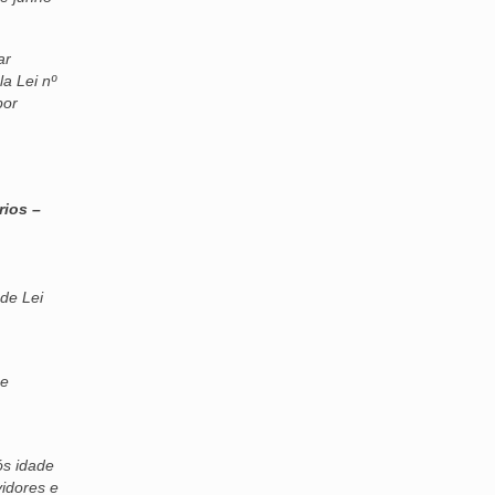
ar
a Lei nº
por
rios –
de Lei
 e
ós idade
idores e