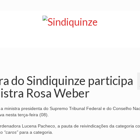
NOTÍCIAS
BOLETIM
VÍDEOS
CONVÊNIOS
a do Sindiquinze participa
nistra Rosa Weber
, a ministra presidenta do Supremo Tribunal Federal e do Conselho Nac
a nesta terça-feira (08).
denadora Lucena Pacheco, a pauta de reivindicações da categoria c
ão
“caros”
para a categoria.