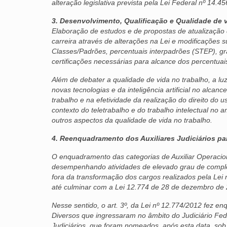
alteração legislativa prevista pela Lei Federal nº 14.4
3. Desenvolvimento, Qualificação e Qualidade de 
Elaboração de estudos e de propostas de atualização 
carreira através de alterações na Lei e modificações
Classes/Padrões, percentuais interpadrões (STEP), gr
certificações necessárias para alcance dos percentu
Além de debater a qualidade de vida no trabalho, a lu
novas tecnologias e da inteligência artificial no alca
trabalho e na efetividade da realização do direito do 
contexto do teletrabalho e do trabalho intelectual no a
outros aspectos da qualidade de vida no trabalho.
4. Reenquadramento dos Auxiliares Judiciários par
O enquadramento das categorias de Auxiliar Operaciona
desempenhando atividades de elevado grau de comple
fora da transformação dos cargos realizados pela Le
até culminar com a Lei 12.774 de 28 de dezembro de
Nesse sentido, o art. 3º, da Lei nº 12.774/2012 fez e
Diversos que ingressaram no âmbito do Judiciário Fede
Judiciários, que foram nomeados, após esta data, sob