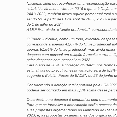
Nacional, além de reconhecer uma recomposição parc
salarial havia acontecido em 2016 e que a inflação aq
2441/ 2022, também fixava aquele percentual total a
sendo 5% a partir de 01 de abril de 2023; 9,25% a part
de 1 de julho de 2024.
​A LRF fixa, ainda, o “limite prudencial”, corresponden
O Poder Judiciário, como um todo, executou despesa
corresponde a apenas 41,67% do limite prudencial ap
apenas 51,54% do limite prudencial, mas ainda maior
despesa com pessoal em relação à receita corrente l
pelas despesas com pessoal em 2022.
Para o ano de 2024, a correção do “teto”, nos termos
estimativas do Executivo, essa variação será de 5,
segundo o Boletim Focus do BACEN de 23 de junho d
​Considerando a dotação total aprovada pela LOA 202
poderia ser corrigido em mais 2,5% acima desse percen
​O acréscimo na despesa é compatível com o aumento 
​Para que se formalize a antecipação serão necessári
suas propostas orçamentárias ao Ministério do Plane
2023; e, as propostas orçamentárias dos órgãos do P