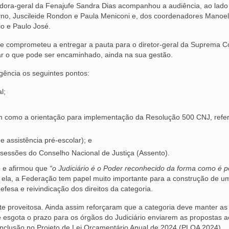
adora-geral da Fenajufe Sandra Dias acompanhou a audiência, ao lado
rno, Juscileide Rondon e Paula Meniconi e, dos coordenadores Manoel
io e Paulo José.
e comprometeu a entregar a pauta para o diretor-geral da Suprema C
rar o que pode ser encaminhado, ainda na sua gestão.
gência os seguintes pontos:
l;
m como a orientação para implementação da Resolução 500 CNJ, refe
e assistência pré-escolar); e
 sessões do Conselho Nacional de Justiça (Assento).
do e afirmou que
“o Judiciário é o Poder reconhecido da forma como é 
 ela, a Federação tem papel muito importante para a construção de u
esa e reivindicação dos direitos da categoria.
ante proveitosa. Ainda assim reforçaram que a categoria deve manter as
 esgota o prazo para os órgãos do Judiciário enviarem as propostas a
nclusão no Projeto de Lei Orçamentário Anual de 2024 (PLOA 2024).