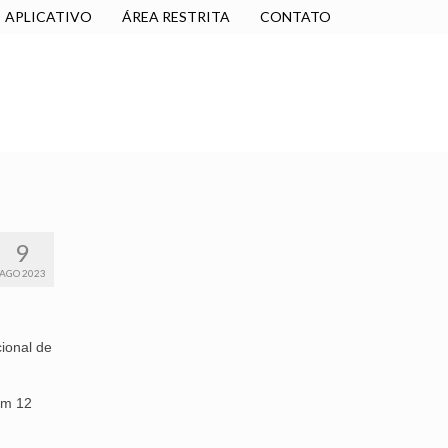
APLICATIVO
ÁREA RESTRITA
CONTATO
SINDICALIZE-SE
JURÍDICO
NÚCLEOS
9
AGO 2023
ional de
om 12