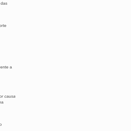
 das
orte
rente a
por causa
ma
o