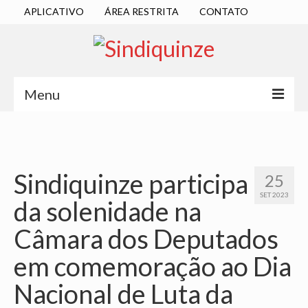
APLICATIVO
ÁREA RESTRITA
CONTATO
Menu
INÍCIO
SINDICATO
Sindiquinze participa
25
DIRETORIA EXECUTIVA
SET 2023
da solenidade na
ESTATUTO
Câmara dos Deputados
ATAS
em comemoração ao Dia
LOCALIZAÇÃO
Nacional de Luta da
QUEM SOMOS