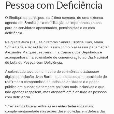
Pessoa com Deficiência
NOSSA HISTÓRIA
O Sindiquinze participou, na última semana, de uma extensa
SUBSEDES
agenda em Brasília pela mobilização de importantes pautas
para os servidores aposentados, pensionistas e os com
ARAÇATUBA
deficiência.
BAURU
Na quinta-feira (21), as diretoras Sandra Cristina Dias, Maria
Sônia Faria e Rosa Delfino, assim como o assessor parlamentar
PRESIDENTE PRUDENTE
Alexandre Marques, estiveram na Câmara dos Deputados e
acompanharam a solenidade de comemoração ao Dia Nacional
RIBEIRÃO PRETO
de Luta da Pessoa com Deficiência.
SÃO JOSÉ DOS CAMPOS
A solenidade teve como mestre de cerimônias o
influencer
digital da inclusão, Ivan Baron, que destacou a necessidade de
SÃO JOSÉ DO RIO PRETO
reafirmar o compromisso de todas as entidades e o poder
público em buscar diariamente políticas mais inclusivas e que
SOROCABA
não apenas respeitem, mas atendam em plenitude as pessoas
com deficiência.
NOTÍCIAS
“Precisamos buscar entre esses entes federados mais
complementariedade nas ações desenvolvidas em defesa das
BOLETIM