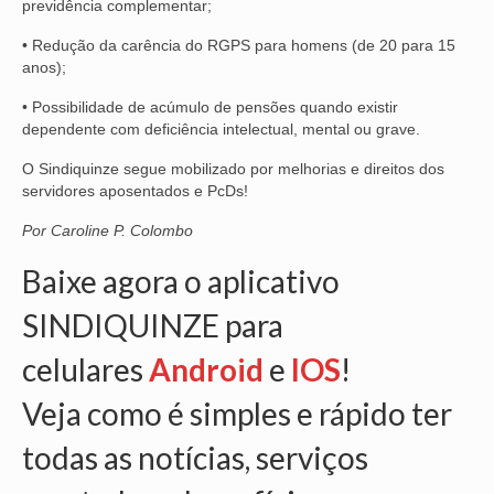
previdência complementar;
OFICIAIS DE JUSTIÇA
• Redução da carência do RGPS para homens (de 20 para 15
anos);
SAÚDE
• Possibilidade de acúmulo de pensões quando existir
dependente com deficiência intelectual, mental ou grave.
SOLIDARIEDADE
O Sindiquinze segue mobilizado por melhorias e direitos dos
TÉCNICOS JUDICIÁRIOS
servidores aposentados e PcDs!
TECNOLOGIA DA INFORMAÇÃO
Por Caroline P. Colombo
Baixe agora o aplicativo
SINDIQUINZE para
celulares
Android
e
IOS
!
Veja como é simples e rápido ter
todas as notícias, serviços