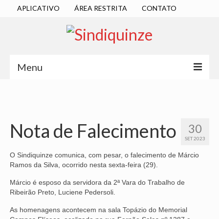
APLICATIVO
ÁREA RESTRITA
CONTATO
Menu
INÍCIO
SINDICATO
Nota de Falecimento
30
DIRETORIA EXECUTIVA
SET 2023
ESTATUTO
O Sindiquinze comunica, com pesar, o falecimento de Márcio
Ramos da Silva, ocorrido nesta sexta-feira (29).
ATAS
Márcio é esposo da servidora da 2ª Vara do Trabalho de
Ribeirão Preto, Luciene Pedersoli.
LOCALIZAÇÃO
As homenagens acontecem na sala Topázio do Memorial
QUEM SOMOS