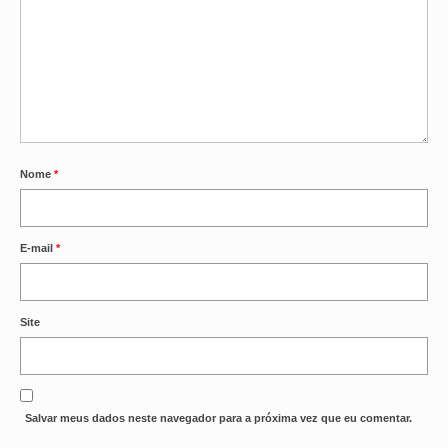
OFICIAIS DE JUSTIÇA
SAÚDE
SOLIDARIEDADE
TÉCNICOS JUDICIÁRIOS
Nome
*
TECNOLOGIA DA INFORMAÇÃO
E-mail
*
Site
Salvar meus dados neste navegador para a próxima vez que eu comentar.