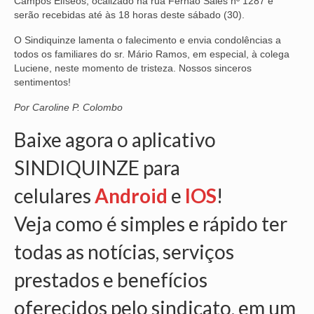
Campos Elíseos, ocalizado na rua Fernão Sales nº 1287 e
serão recebidas até às 18 horas deste sábado (30).
NOSSA HISTÓRIA
O Sindiquinze lamenta o falecimento e envia condolências a
SUBSEDES
todos os familiares do sr. Mário Ramos, em especial, à colega
Luciene, neste momento de tristeza. Nossos sinceros
ARAÇATUBA
sentimentos!
BAURU
Por Caroline P. Colombo
Baixe agora o aplicativo
PRESIDENTE PRUDENTE
SINDIQUINZE para
RIBEIRÃO PRETO
celulares
Android
e
IOS
!
SÃO JOSÉ DOS CAMPOS
Veja como é simples e rápido ter
SÃO JOSÉ DO RIO PRETO
todas as notícias, serviços
SOROCABA
prestados e benefícios
NOTÍCIAS
oferecidos pelo sindicato, em um
BOLETIM