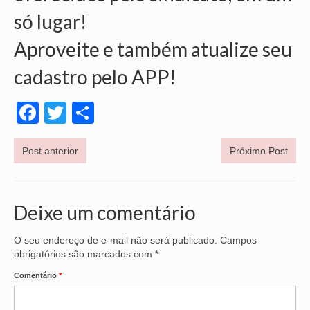
só lugar!
VÍDEOS
Aproveite e também atualize seu
CONVÊNIOS
cadastro pelo APP!
SINDICALIZE-SE
Facebook
Twitter
Share
JURÍDICO
NÚCLEOS
Post anterior
Próximo Post
APOSENTADOS
AGENTES DE POLÍCIA JUDICIAL
Deixe um comentário
ANALISTAS JUDICIÁRIOS
O seu endereço de e-mail não será publicado.
Campos
ACESSIBILIDADE E INCLUSÃO
obrigatórios são marcados com
*
Comentário
*
LGBTQIA+
MULHERES