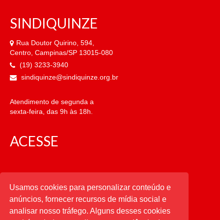
SINDIQUINZE
Rua Doutor Quirino, 594,
Centro, Campinas/SP 13015-080
(19) 3233-3940
sindiquinze@sindiquinze.org.br
Atendimento de segunda a
sexta-feira, das 9h às 18h.
ACESSE
CATEGORIAS
Usamos cookies para personalizar conteúdo e
anúncios, fornecer recursos de mídia social e
CATEGORIAS
analisar nosso tráfego. Alguns desses cookies