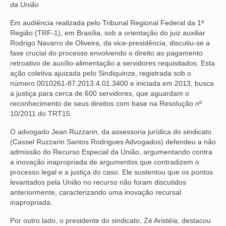
da União
NOSSA HISTÓRIA
Em audiência realizada pelo Tribunal Regional Federal da 1ª
Região (TRF-1), em Brasília, sob a orientação do juiz auxiliar
SUBSEDES
Rodrigo Navarro de Oliveira, da vice-presidência, discutiu-se a
fase crucial do processo envolvendo o direito ao pagamento
ARAÇATUBA
retroativo de auxílio-alimentação a servidores requisitados. Esta
ação coletiva ajuizada pelo Sindiquinze, registrada sob o
BAURU
número 0010261-87.2013.4.01.3400 e iniciada em 2013, busca
a justiça para cerca de 600 servidores, que aguardam o
PRESIDENTE PRUDENTE
reconhecimento de seus direitos com base na Resolução nº
10/2011 do TRT15.
RIBEIRÃO PRETO
O advogado Jean Ruzzarin, da assessoria jurídica do sindicato
SÃO JOSÉ DOS CAMPOS
(Cassel Ruzzarin Santos Rodrigues Advogados) defendeu a não
admissão do Recurso Especial da União, argumentando contra
SÃO JOSÉ DO RIO PRETO
a inovação inapropriada de argumentos que contradizem o
processo legal e a justiça do caso. Ele sustentou que os pontos
SOROCABA
levantados pela União no recurso não foram discutidos
anteriormente, caracterizando uma inovação recursal
NOTÍCIAS
inapropriada.
Por outro lado, o presidente do sindicato, Zé Aristéia, destacou
BOLETIM