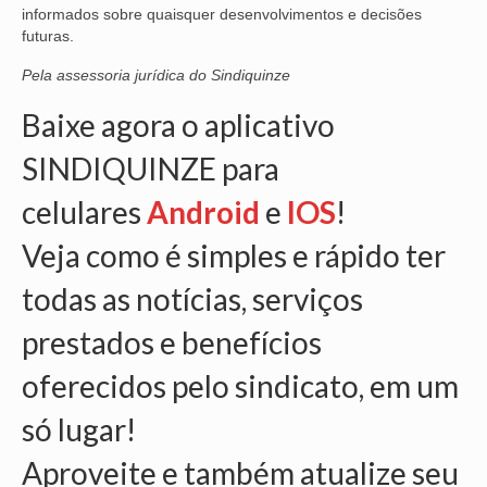
informados sobre quaisquer desenvolvimentos e decisões
futuras.
OFICIAIS DE JUSTIÇA
Pela assessoria jurídica do Sindiquinze
SAÚDE
Baixe agora o aplicativo
SOLIDARIEDADE
SINDIQUINZE para
TÉCNICOS JUDICIÁRIOS
celulares
Android
e
IOS
!
TECNOLOGIA DA INFORMAÇÃO
Veja como é simples e rápido ter
todas as notícias, serviços
prestados e benefícios
oferecidos pelo sindicato, em um
só lugar!
Aproveite e também atualize seu