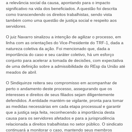
a relevância social da causa, apontando para o impacto
significativo na vida dos beneficiados. A questão foi descrita
VÍDEOS
como transcendendo os direitos trabalhistas, sendo vista
também como uma questão de justiça social e respeito aos
CONVÊNIOS
servidores.
SINDICALIZE-SE
O juiz Navarro sinalizou a intenção de agilizar o processo, em
linha com as orientações do Vice-Presidente do TRF-1, dada a
JURÍDICO
natureza coletiva da ação. Foi mencionado que, dada a
importância do caso e seu caráter coletivo, há um esforço
NÚCLEOS
conjunto para acelerar a tomada de decisões, com expectativa
de uma definição sobre a admissibilidade do REsp da União até
APOSENTADOS
meados de abril.
AGENTES DE POLÍCIA JUDICIAL
O Sindiquinze reitera seu compromisso em acompanhar de
perto o andamento deste processo, assegurando que os
ANALISTAS JUDICIÁRIOS
interesses e direitos de seus filiados sejam diligentemente
defendidos. A entidade mantém-se vigilante, pronta para tomar
ACESSIBILIDADE E INCLUSÃO
as medidas necessárias em cada etapa processual e garantir
que a justiça seja feita, reconhecendo a importância desta
causa para os servidores afetados e para a jurisprudência
LGBTQIA+
relacionada a direitos trabalhistas no setor público. O sindicato
continuará a monitorar o caso, mantendo seus membros
MULHERES