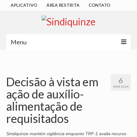
APLICATIVO
ÁREA RESTRITA
CONTATO
Menu
INÍCIO
SINDICATO
Decisão à vista em
6
DIRETORIA EXECUTIVA
MAR 2024
ação de auxílio-
ESTATUTO
alimentação de
ATAS
requisitados
LOCALIZAÇÃO
QUEM SOMOS
Sindiquinze mantém vigilância enquanto TRF-1 avalia recurso