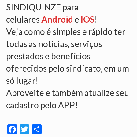
SINDIQUINZE para
OFICIAIS DE JUSTIÇA
celulares
Android
e
IOS
!
SAÚDE
Veja como é simples e rápido ter
SOLIDARIEDADE
todas as notícias, serviços
TÉCNICOS JUDICIÁRIOS
prestados e benefícios
TECNOLOGIA DA INFORMAÇÃO
oferecidos pelo sindicato, em um
só lugar!
Aproveite e também atualize seu
cadastro pelo APP!
Facebook
Twitter
Share