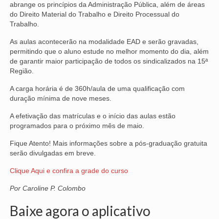
abrange os princípios da Administração Pública, além de áreas
do Direito Material do Trabalho e Direito Processual do
VÍDEOS
Trabalho.
CONVÊNIOS
As aulas acontecerão na modalidade EAD e serão gravadas,
permitindo que o aluno estude no melhor momento do dia, além
SINDICALIZE-SE
de garantir maior participação de todos os sindicalizados na 15ª
Região.
JURÍDICO
A carga horária é de 360h/aula de uma qualificação com
NÚCLEOS
duração mínima de nove meses.
A efetivação das matrículas e o início das aulas estão
APOSENTADOS
programados para o próximo mês de maio.
AGENTES DE POLÍCIA JUDICIAL
Fique Atento! Mais informações sobre a pós-graduação gratuita
serão divulgadas em breve.
ANALISTAS JUDICIÁRIOS
Clique Aqui e confira a grade do curso
ACESSIBILIDADE E INCLUSÃO
Por Caroline P. Colombo
LGBTQIA+
Baixe agora o aplicativo
MULHERES