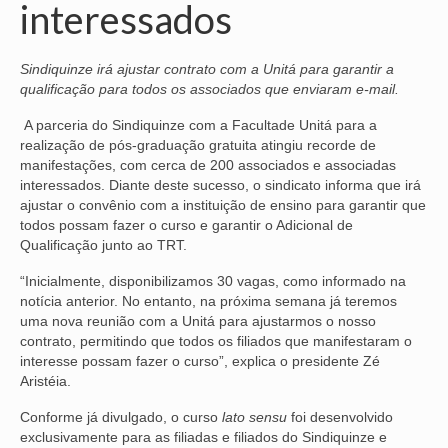
interessados
NOSSA HISTÓRIA
Sindiquinze irá ajustar contrato com a Unitá para garantir a
SUBSEDES
qualificação para todos os associados que enviaram e-mail.
ARAÇATUBA
A parceria do Sindiquinze com a Facultade Unitá para a
realização de pós-graduação gratuita atingiu recorde de
BAURU
manifestações, com cerca de 200 associados e associadas
interessados. Diante deste sucesso, o sindicato informa que irá
PRESIDENTE PRUDENTE
ajustar o convênio com a instituição de ensino para garantir que
todos possam fazer o curso e garantir o Adicional de
RIBEIRÃO PRETO
Qualificação junto ao TRT.
SÃO JOSÉ DOS CAMPOS
“Inicialmente, disponibilizamos 30 vagas, como informado na
notícia anterior. No entanto, na próxima semana já teremos
SÃO JOSÉ DO RIO PRETO
uma nova reunião com a Unitá para ajustarmos o nosso
contrato, permitindo que todos os filiados que manifestaram o
SOROCABA
interesse possam fazer o curso”, explica o presidente Zé
Aristéia.
NOTÍCIAS
Conforme já divulgado, o curso
lato sensu
foi desenvolvido
exclusivamente para as filiadas e filiados do Sindiquinze e
BOLETIM