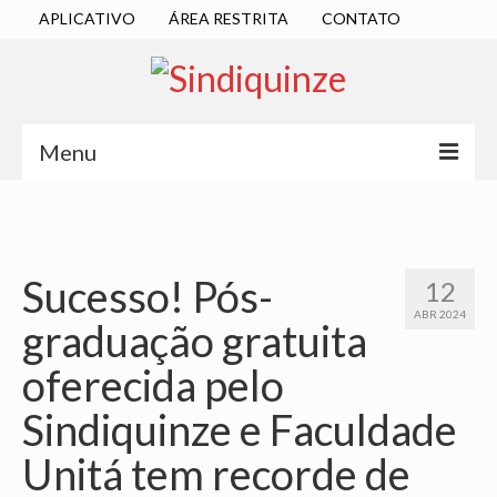
APLICATIVO
ÁREA RESTRITA
CONTATO
Menu
INÍCIO
SINDICATO
Sucesso! Pós-
12
DIRETORIA EXECUTIVA
ABR 2024
graduação gratuita
ESTATUTO
oferecida pelo
ATAS
Sindiquinze e Faculdade
LOCALIZAÇÃO
Unitá tem recorde de
QUEM SOMOS