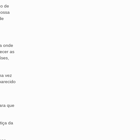
ho de
nossa
de
sa onde
ecer as
íses,
ma vez
parecido
para que
tiça da