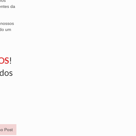
mos
entes da
, nossos
ndo um
OS
!
ados
o Post