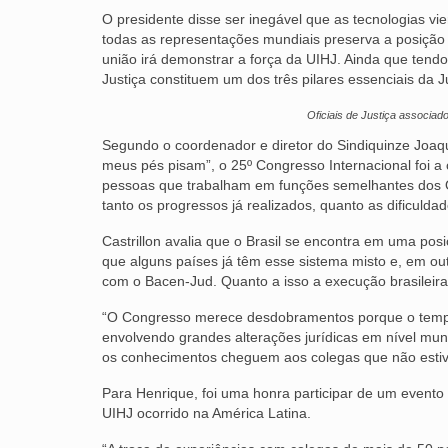
O presidente disse ser inegável que as tecnologias vie
todas as representações mundiais preserva a posição 
união irá demonstrar a força da UIHJ. Ainda que tend
Justiça constituem um dos três pilares essenciais da Ju
Oficiais de Justiça associad
Segundo o coordenador e diretor do Sindiquinze Joaqu
meus pés pisam”, o 25º Congresso Internacional foi 
pessoas que trabalham em funções semelhantes dos Ofi
tanto os progressos já realizados, quanto as dificulda
Castrillon avalia que o Brasil se encontra em uma pos
que alguns países já têm esse sistema misto e, em ou
com o Bacen-Jud. Quanto a isso a execução brasileir
“O Congresso merece desdobramentos porque o tempo 
envolvendo grandes alterações jurídicas em nível mund
os conhecimentos cheguem aos colegas que não estiver
Para Henrique, foi uma honra participar de um evento i
UIHJ ocorrido na América Latina.