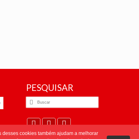
PESQUISAR
Buscar
por:
uns desses cookies também ajudam a melhorar