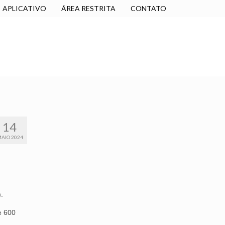
APLICATIVO
ÁREA RESTRITA
CONTATO
SINDICALIZE-SE
JURÍDICO
NÚCLEOS
14
AIO 2024
.
e 600