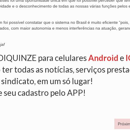
aíses foi uma oportunidade única em que foi possível perceber que te
vidade e o desconhecimento de todas as nossas várias funções pelos 
i possível constatar que o sistema no Brasil é muito eficiente “pois
rsados, com maior autonomia e menos interferências na atuação, gera
jaf
NDIQUINZE para celulares
Android
e
I
 ter todas as notícias, serviços prest
 sindicato, em um só lugar!
e seu cadastro pelo APP!
Próxim