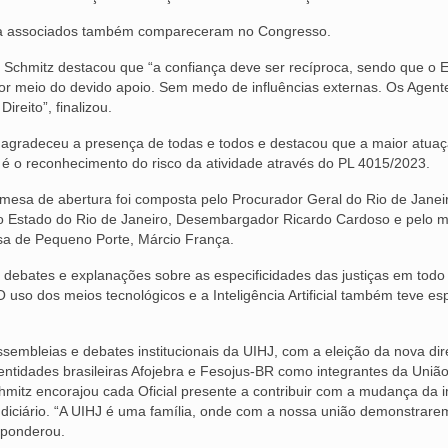
iça associados também compareceram no Congresso.
c Schmitz destacou que “a confiança deve ser recíproca, sendo que o 
 por meio do devido apoio. Sem medo de influências externas. Os Agent
reito”, finalizou.
a agradeceu a presença de todas e todos e destacou que a maior atua
 é o reconhecimento do risco da atividade através do PL 4015/2023.
mesa de abertura foi composta pelo Procurador Geral do Rio de Janei
 do Estado do Rio de Janeiro, Desembargador Ricardo Cardoso e pelo mi
a de Pequeno Porte, Márcio França.
om debates e explanações sobre as especificidades das justiças em todo
 O uso dos meios tecnológicos e a Inteligência Artificial também teve e
assembleias e debates institucionais da UIHJ, com a eleição da nova dir
entidades brasileiras Afojebra e Fesojus-BR como integrantes da Uniã
chmitz encorajou cada Oficial presente a contribuir com a mudança da
Judiciário. “A UIHJ é uma família, onde com a nossa união demonstrare
 ponderou.