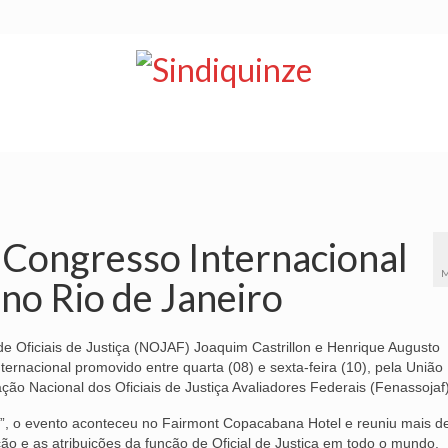
NOTÍCIAS
BOLETIM
VÍDEOS
CONVÊNIOS
a Congresso Internacional
M
 no Rio de Janeiro
e Oficiais de Justiça (NOJAF) Joaquim Castrillon e Henrique Augusto
ternacional promovido entre quarta (08) e sexta-feira (10), pela União
iação Nacional dos Oficiais de Justiça Avaliadores Federais (Fenassojaf)
a”, o evento aconteceu no Fairmont Copacabana Hotel e reuniu mais d
o e as atribuições da função de Oficial de Justiça em todo o mundo.