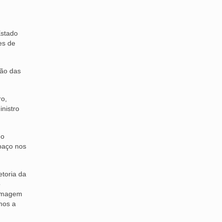
Estado
es de
ção das
ro,
nistro
 o
spaço nos
etoria da
o
 imagem
mos a