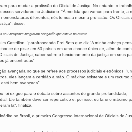
ram para mudar a profissão do Oficial de Justiça. No entanto, o trabal
desses servidores no Judiciário. “À medida que vamos para frente, a 
o nomenclaturas diferentes, nós temos a mesma profissão. Os Oficiais 
stiça”, disse.
os ao Sindiquinze integraram delegação que esteve no evento
im Castrillon, “parafraseando Frei Beto que diz “A minha cabeça pen
a chance de pisar em 53 países em uma chance única de, além de conh
ciais de Justiça, saber sobre o funcionamento da justiça em seus pa
des já encontradas”.
ição avançada no que se refere aos processos judiciais eletrônicos, “u
tros, eles lançam a certidão à mão. O máximo existente é um recurso 
a está bem avançada”.
foi exíguo para o debate sobre assuntos de grande profundidade,
ial. Ele também deve ser repercutido e, por isso, eu farei o máximo 
am lá”, finaliza.
nédito no Brasil, o primeiro Congresso Internacional de Oficiais de Jus