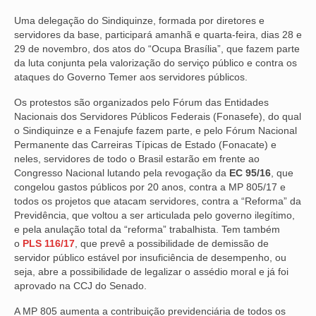
Uma delegação do Sindiquinze, formada por diretores e
NOSSA HISTÓRIA
servidores da base, participará amanhã e quarta-feira, dias 28 e
29 de novembro, dos atos do “Ocupa Brasília”, que fazem parte
SUBSEDES
da luta conjunta pela valorização do serviço público e contra os
ataques do Governo Temer aos servidores públicos.
ARAÇATUBA
Os protestos são organizados pelo Fórum das Entidades
BAURU
Nacionais dos Servidores Públicos Federais (Fonasefe), do qual
o Sindiquinze e a Fenajufe fazem parte, e pelo Fórum Nacional
PRESIDENTE PRUDENTE
Permanente das Carreiras Típicas de Estado (Fonacate) e
neles, servidores de todo o Brasil estarão em frente ao
RIBEIRÃO PRETO
Congresso Nacional lutando pela revogação da
EC 95/16
, que
congelou gastos públicos por 20 anos, contra a MP 805/17 e
SÃO JOSÉ DOS CAMPOS
todos os projetos que atacam servidores, contra a “Reforma” da
Previdência, que voltou a ser articulada pelo governo ilegítimo,
SÃO JOSÉ DO RIO PRETO
e pela anulação total da “reforma” trabalhista. Tem também
o
PLS 116/17
, que prevê a possibilidade de demissão de
SOROCABA
servidor público estável por insuficiência de desempenho, ou
seja, abre a possibilidade de legalizar o assédio moral e já foi
NOTÍCIAS
aprovado na CCJ do Senado.
BOLETIM
A MP 805 aumenta a contribuição previdenciária de todos os