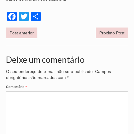
OFICIAIS DE JUSTIÇA
Facebook
Twitter
Share
SAÚDE
Post anterior
Próximo Post
SOLIDARIEDADE
TÉCNICOS JUDICIÁRIOS
Deixe um comentário
TECNOLOGIA DA INFORMAÇÃO
O seu endereço de e-mail não será publicado.
Campos
obrigatórios são marcados com
*
Comentário
*