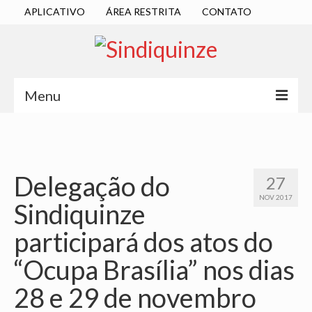
APLICATIVO
ÁREA RESTRITA
CONTATO
Menu
INÍCIO
SINDICATO
Delegação do
27
DIRETORIA EXECUTIVA
NOV 2017
Sindiquinze
ESTATUTO
participará dos atos do
ATAS
“Ocupa Brasília” nos dias
LOCALIZAÇÃO
28 e 29 de novembro
QUEM SOMOS