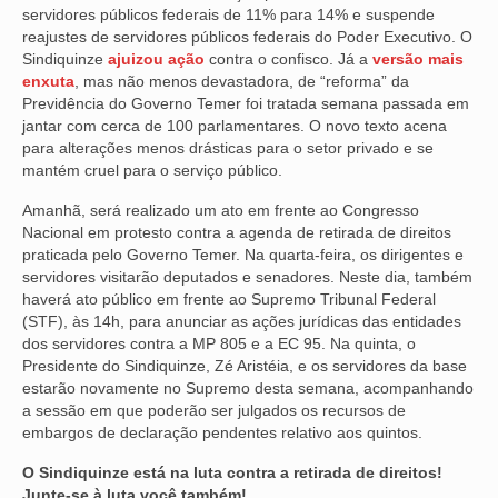
servidores públicos federais de 11% para 14% e suspende
VÍDEOS
reajustes de servidores públicos federais do Poder Executivo. O
Sindiquinze
ajuizou ação
contra o confisco. Já a
versão mais
enxuta
CONVÊNIOS
, mas não menos devastadora, de “reforma” da
Previdência do Governo Temer foi tratada semana passada em
jantar com cerca de 100 parlamentares. O novo texto acena
SINDICALIZE-SE
para alterações menos drásticas para o setor privado e se
mantém cruel para o serviço público.
JURÍDICO
Amanhã, será realizado um ato em frente ao Congresso
NÚCLEOS
Nacional em protesto contra a agenda de retirada de direitos
praticada pelo Governo Temer. Na quarta-feira, os dirigentes e
APOSENTADOS
servidores visitarão deputados e senadores. Neste dia, também
haverá ato público em frente ao Supremo Tribunal Federal
AGENTES DE POLÍCIA JUDICIAL
(STF), às 14h, para anunciar as ações jurídicas das entidades
dos servidores contra a MP 805 e a EC 95. Na quinta, o
ANALISTAS JUDICIÁRIOS
Presidente do Sindiquinze, Zé Aristéia, e os servidores da base
estarão novamente no Supremo desta semana, acompanhando
ACESSIBILIDADE E INCLUSÃO
a sessão em que poderão ser julgados os recursos de
embargos de declaração pendentes relativo aos quintos.
LGBTQIA+
O Sindiquinze está na luta contra a retirada de direitos!
MULHERES
Junte-se à luta você também!