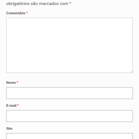
obrigatórios são marcados com
*
OFICIAIS DE JUSTIÇA
Comentário
*
SAÚDE
SOLIDARIEDADE
TÉCNICOS JUDICIÁRIOS
TECNOLOGIA DA INFORMAÇÃO
Nome
*
E-mail
*
Site