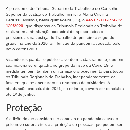
A presidente do Tribunal Superior do Trabalho e do Conselho
NOSSA HISTÓRIA
Superior da Justiça do Trabalho, ministra Maria Cristina
Peduzzi, assinou, nesta quinta-feira (15), o
Ato CSJT.GP.SG nº
SUBSEDES
120/2020
, que dispensa os Tribunais Regionais do Trabalho de
realizarem a atualização cadastral de aposentados e
ARAÇATUBA
pensionistas na Justiça do Trabalho de primeiro e segundo
graus, no ano de 2020, em função da pandemia causada pelo
BAURU
novo coronavírus.
PRESIDENTE PRUDENTE
Visando resguardar o público-alvo do recadastramento, que em
sua maioria se enquadra no grupo de risco da Covid-19, a
RIBEIRÃO PRETO
medida também também uniformiza o procedimento para todos
os Tribunais Regionais do Trabalho, independentemente da
SÃO JOSÉ DOS CAMPOS
fase em que se encontrem na retomada de atividades. A
atualização cadastral de 2021, no entanto, deverá ser concluída
SÃO JOSÉ DO RIO PRETO
até 1º de junho.
SOROCABA
Proteção
NOTÍCIAS
A edição do ato considerou o contexto da pandemia causada
pelo novo coronavírus e a proteção de pessoas que podem ser
BOLETIM