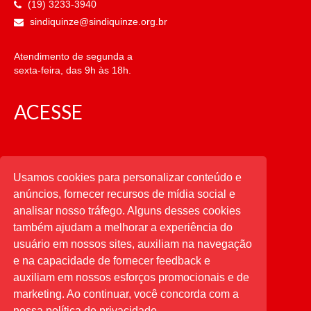
(19) 3233-3940
sindiquinze@sindiquinze.org.br
Atendimento de segunda a
sexta-feira, das 9h às 18h.
ACESSE
CATEGORIAS
Usamos cookies para personalizar conteúdo e
anúncios, fornecer recursos de mídia social e
CATEGORIAS
analisar nosso tráfego. Alguns desses cookies
também ajudam a melhorar a experiência do
usuário em nossos sites, auxiliam na navegação
PESQUISAR
e na capacidade de fornecer feedback e
auxiliam em nossos esforços promocionais e de
Buscar
por:
marketing. Ao continuar, você concorda com a
nossa política de privacidade.