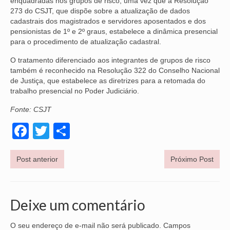
enquadradas nos grupos de risco, uma vez que a Resolução
273 do CSJT, que dispõe sobre a atualização de dados
VÍDEOS
cadastrais dos magistrados e servidores aposentados e dos
pensionistas de 1º e 2º graus, estabelece a dinâmica presencial
CONVÊNIOS
para o procedimento de atualização cadastral.
SINDICALIZE-SE
O tratamento diferenciado aos integrantes de grupos de risco
também é reconhecido na Resolução 322 do Conselho Nacional
JURÍDICO
de Justiça, que estabelece as diretrizes para a retomada do
trabalho presencial no Poder Judiciário.
NÚCLEOS
Fonte: CSJT
APOSENTADOS
Facebook
Twitter
Share
AGENTES DE POLÍCIA JUDICIAL
Post anterior
Próximo Post
ANALISTAS JUDICIÁRIOS
ACESSIBILIDADE E INCLUSÃO
Deixe um comentário
LGBTQIA+
O seu endereço de e-mail não será publicado.
Campos
MULHERES