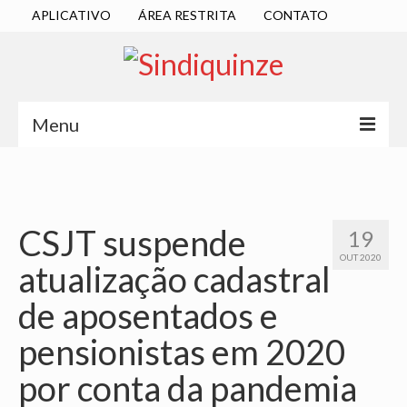
APLICATIVO
ÁREA RESTRITA
CONTATO
Menu
INÍCIO
SINDICATO
CSJT suspende
19
DIRETORIA EXECUTIVA
OUT 2020
atualização cadastral
ESTATUTO
de aposentados e
ATAS
pensionistas em 2020
LOCALIZAÇÃO
por conta da pandemia
QUEM SOMOS