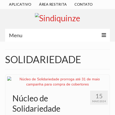
APLICATIVO
ÁREA RESTRITA
CONTATO
Menu
INÍCIO
SOLIDARIEDADE
SINDICATO
DIRETORIA EXECUTIVA
ESTATUTO
ATAS
15
Núcleo de
LOCALIZAÇÃO
MAIO 2024
Solidariedade
QUEM SOMOS