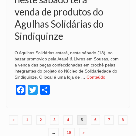
venda de produtos do
Agulhas Solidárias do
Sindiquinze
O Agulhas Solidárias estará, neste sábado (18), no
bazar promovido pela Atauê & Livres em Sousas, com
a venda das peças confeccionadas em crochê pelas
integrantes do projeto do Núcleo de Solidariedade do
Sindiquinze. O local é uma loja de …
Conteúdo
Facebook
Twitter
Share
Paginação
«
1
2
3
4
5
6
7
8
de
…
10
»