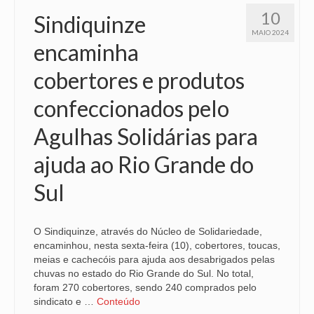
10
Sindiquinze
VÍDEOS
MAIO 2024
encaminha
CONVÊNIOS
cobertores e produtos
SINDICALIZE-SE
confeccionados pelo
JURÍDICO
Agulhas Solidárias para
NÚCLEOS
ajuda ao Rio Grande do
APOSENTADOS
Sul
AGENTES DE POLÍCIA JUDICIAL
ANALISTAS JUDICIÁRIOS
O Sindiquinze, através do Núcleo de Solidariedade,
encaminhou, nesta sexta-feira (10), cobertores, toucas,
ACESSIBILIDADE E INCLUSÃO
meias e cachecóis para ajuda aos desabrigados pelas
chuvas no estado do Rio Grande do Sul. No total,
LGBTQIA+
foram 270 cobertores, sendo 240 comprados pelo
sindicato e …
Conteúdo
MULHERES