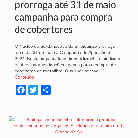
prorroga até 31 de maio
NOSSA HISTÓRIA
campanha para compra
SUBSEDES
de cobertores
ARAÇATUBA
O Núcleo de Solidariedade do Sindiquinze prorroga,
BAURU
até o dia 31 de maio a Campanha do Agasalho de
2024. Nesta segunda fase da mobilização, o sindicato
PRESIDENTE PRUDENTE
irá direcionar as doações apenas para a compra de
cobertores de microfibra. Qualquer pessoa …
RIBEIRÃO PRETO
Conteúdo
SÃO JOSÉ DOS CAMPOS
Facebook
Twitter
Share
SÃO JOSÉ DO RIO PRETO
SOROCABA
NOTÍCIAS
BOLETIM