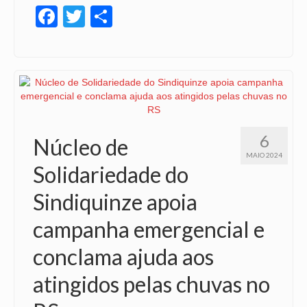
Facebook
Twitter
Share
OFICIAIS DE JUSTIÇA
SAÚDE
SOLIDARIEDADE
TÉCNICOS JUDICIÁRIOS
TECNOLOGIA DA INFORMAÇÃO
6
Núcleo de
MAIO 2024
Solidariedade do
Sindiquinze apoia
campanha emergencial e
conclama ajuda aos
atingidos pelas chuvas no