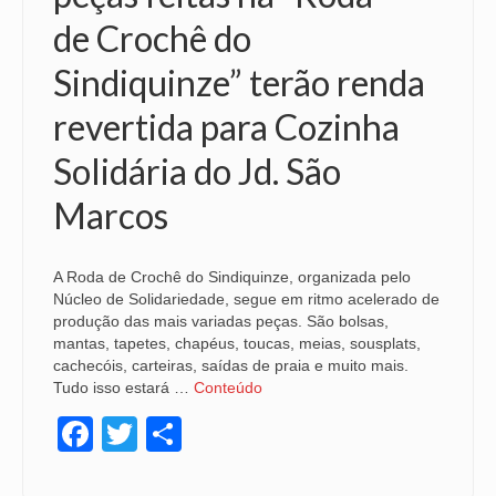
de Crochê do
NOSSA HISTÓRIA
Sindiquinze” terão renda
SUBSEDES
revertida para Cozinha
ARAÇATUBA
Solidária do Jd. São
BAURU
Marcos
PRESIDENTE PRUDENTE
RIBEIRÃO PRETO
A Roda de Crochê do Sindiquinze, organizada pelo
Núcleo de Solidariedade, segue em ritmo acelerado de
SÃO JOSÉ DOS CAMPOS
produção das mais variadas peças. São bolsas,
mantas, tapetes, chapéus, toucas, meias, sousplats,
SÃO JOSÉ DO RIO PRETO
cachecóis, carteiras, saídas de praia e muito mais.
Tudo isso estará …
Conteúdo
SOROCABA
Facebook
Twitter
Share
NOTÍCIAS
BOLETIM