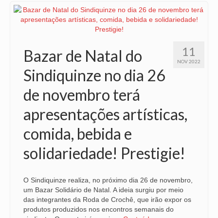
OFICIAIS DE JUSTIÇA
SAÚDE
11
Bazar de Natal do
SOLIDARIEDADE
NOV 2022
Sindiquinze no dia 26
TÉCNICOS JUDICIÁRIOS
de novembro terá
TECNOLOGIA DA INFORMAÇÃO
apresentações artísticas,
comida, bebida e
solidariedade! Prestigie!
O Sindiquinze realiza, no próximo dia 26 de novembro,
um Bazar Solidário de Natal. A ideia surgiu por meio
das integrantes da Roda de Crochê, que irão expor os
produtos produzidos nos encontros semanais do