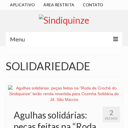
APLICATIVO
ÁREA RESTRITA
CONTATO
Menu
INÍCIO
SOLIDARIEDADE
SINDICATO
DIRETORIA EXECUTIVA
ESTATUTO
ATAS
2
Agulhas solidárias:
LOCALIZAÇÃO
DEZ 2022
peças feitas na “Roda
QUEM SOMOS