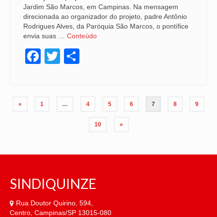
Jardim São Marcos, em Campinas. Na mensagem
direcionada ao organizador do projeto, padre Antônio
Rodrigues Alves, da Paróquia São Marcos, o pontífice
envia suas …
Conteúdo
Facebook
Twitter
Share
Paginação
«
1
…
4
5
6
7
8
9
de
10
»
posts
SINDIQUINZE
Rua Doutor Quirino, 594,
Centro, Campinas/SP 13015-080