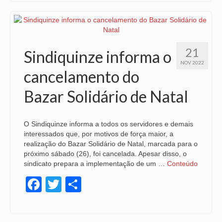
VÍDEOS
CONVÊNIOS
21
Sindiquinze informa o
SINDICALIZE-SE
NOV 2022
cancelamento do
JURÍDICO
Bazar Solidário de Natal
NÚCLEOS
APOSENTADOS
O Sindiquinze informa a todos os servidores e demais
interessados que, por motivos de força maior, a
AGENTES DE POLÍCIA JUDICIAL
realização do Bazar Solidário de Natal, marcada para o
próximo sábado (26), foi cancelada. Apesar disso, o
ANALISTAS JUDICIÁRIOS
sindicato prepara a implementação de um …
Conteúdo
ACESSIBILIDADE E INCLUSÃO
Facebook
Twitter
Share
LGBTQIA+
MULHERES